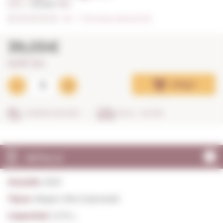
0,75 L. I
Anyada:
2021
0/5
I
Fes la teva valoració (0)
39,05€
52,07€ / litre
Afegir
COMPRA SEGURA
EN 24 - 48 HRS
DETALLS
Anyada:
2021
Tipus:
Negre Alta Expressió
Capacitat:
0,75 L.