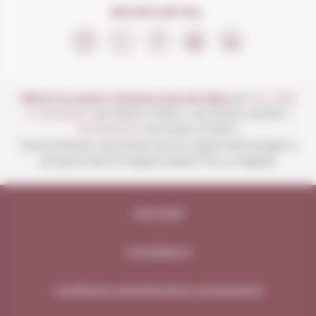
SEGUEIX-NOS EN...
Obrim la nostra vinoteca tots els dies:
de
DILLUNS
A DISSABTE
de 10:00 a 13:30 h i de 16:00 a 20:30 h
DIUMENGES
de 10:00 a 13:30 h.
Tancat festius nacionals que no siguin diumenges a
excepció del 15 d'agost (obert fins a migdia).
Avís legal
Compliance
Condicions generals de la contractació