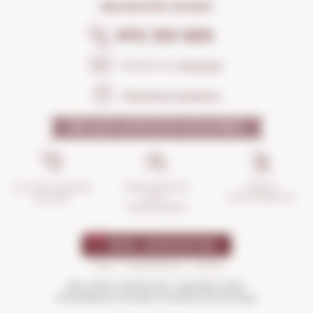
NECESSITES AJUDA?
972 301 835
Envia'ns un
missatge
Preguntes freqüents
PER QUÈ CONFIAR EN NOSALTRES?
GESTIÓ
ASSEGURANÇA
LA TEVA COMPRA
D'INCIDÈNCIES
ANTI-
SEGURA
TRENCAMENT
Beu amb moderació i gaudeix més.
Prohibida la venda a menors de 18 anys