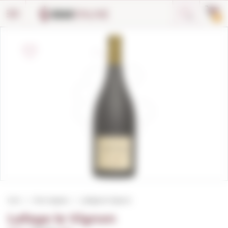
Panell de gestió de galetes
0
Inici
Vins negres
Lafage le Vignon
Lafage le Vignon