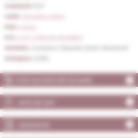
Graduació:
15,0º
Celler:
Domaine Lafage
País:
França
D.O:
A.O.C. Côtes du Roussillon
Varietats:
Carinyena / Mazuelo, Syrah, Monastrell
Al.lèrgens:
Sulfits
PUNTUACIONS PER ANYADES
NOTA DE TAST
MARIDATGE