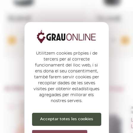
10,64€
14,44€
Afegir
Utilitzem cookies pròpies i de
tercers per al correcte
funcionament del lloc web, i si
ens dona el seu consentiment,
també farem servir cookies per
recopilar dades de les seves
ALTRES PRODUCTES DE …
Domaine Lafage
visites per obtenir estadístiques
agregades per millorar els
nostres serveis.
I.G.P. Languedoc-
A
Roussillon Côtes
R
Catalanes
Acceptar totes les cookies
Lafage
Miraflors