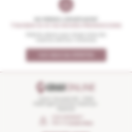
NO PERDIS L'OPORTUNITAT
T'AVISEM SI HI HA NOVES PROMOCIONS
Rebràs abans que ningú totes les
nostres ofertes i novetats
Vull rebre les OFERTES
Carrer Torroella 163 · 17200
Palafrugell (Girona) Catalunya ·
Espanya
COM ARRIBAR?
Obrir el
Google Maps