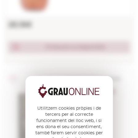
29,16€
Producte no disponible
Scotland Highlands Islands
Jura Seven Wood
0,70 L.
Utilitzem cookies pròpies i de
tercers per al correcte
funcionament del lloc web, i si
ens dona el seu consentiment,
també farem servir cookies per