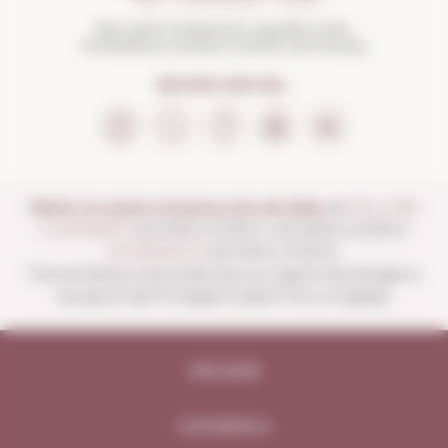
Beu amb moderació i gaudeix més.
Prohibida la venda a menors de 18 anys
SEGUEIX-NOS EN...
Obrim la nostra vinoteca tots els dies:
de
DILLUNS
A DISSABTE
de 10:00 a 13:30 h i de 16:00 a 20:30 h
DIUMENGES
de 10:00 a 13:30 h.
Tancat festius nacionals que no siguin diumenges a
excepció del 15 d'agost (obert fins a migdia).
Avís legal
Compliance