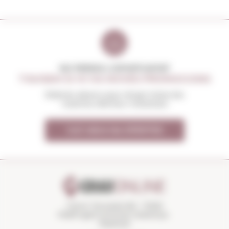
NO PERDIS L'OPORTUNITAT
T'AVISEM SI HI HA NOVES PROMOCIONS
Rebràs abans que ningú totes les
nostres ofertes i novetats
Vull rebre les OFERTES
Carrer Torroella 163 · 17200
Palafrugell (Girona) Catalunya ·
Espanya