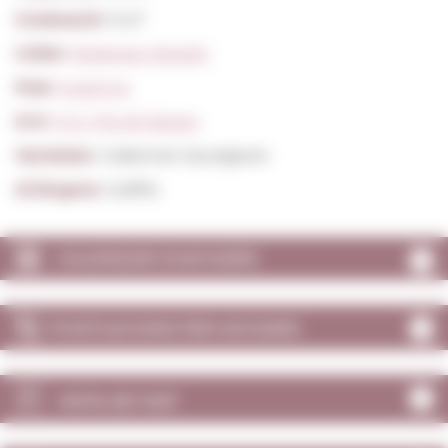
Graduació:
14,5º
Celler:
Bodegas Abadal
País:
Espanya
D.O:
D.O. Pla de Bages
Varietats:
Cabernet Sauvignon
Al.lèrgens:
Sulfits
CALENDARI D'ANYADES
PUNTUACIONS PER ANYADES
NOTA DE TAST