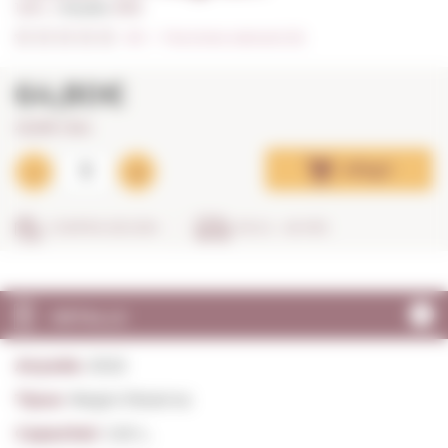
1,50 L. I
Anyada:
2022
0/5
I
Fes la teva valoració (0)
64,80€
43,20€ / litre
Afegir
COMPRA SEGURA
EN 24 - 48 HRS
DETALLS
Anyada:
2022
Tipus:
Negre Reserva
Capacitat:
1,50 L.