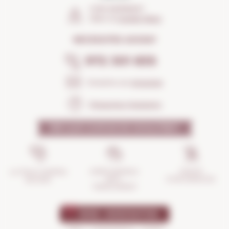
COM ARRIBAR?
Obrir el
Google Maps
NECESSITES AJUDA?
972 301 835
Envia'ns un
missatge
Preguntes freqüents
PER QUÈ CONFIAR EN NOSALTRES?
GESTIÓ
ASSEGURANÇA
LA TEVA COMPRA
D'INCIDÈNCIES
ANTI-
SEGURA
TRENCAMENT