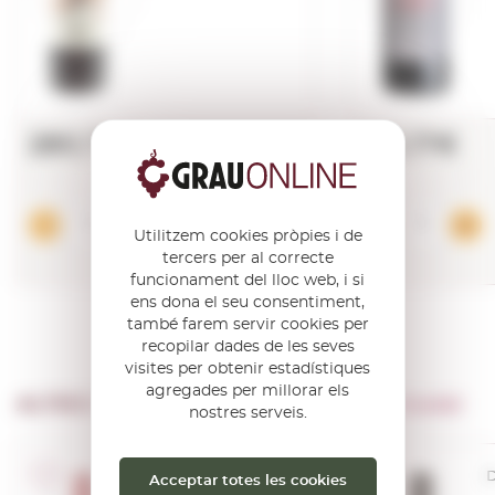
280,72€
182,17€
Afegir
Utilitzem cookies pròpies i de
tercers per al correcte
funcionament del lloc web, i si
ens dona el seu consentiment,
també farem servir cookies per
recopilar dades de les seves
visites per obtenir estadístiques
agregades per millorar els
ALTRES PRODUCTES DE …
Bodegas Abadal
nostres serveis.
D.O. Pla de Bages
D
Acceptar totes les cookies