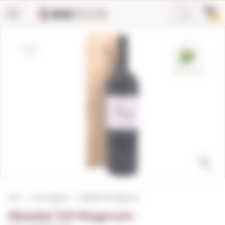
Panell de gestió de galetes
0
Inici
Vins negres
Abadal 3.9 Magnum
Abadal 3.9 Magnum