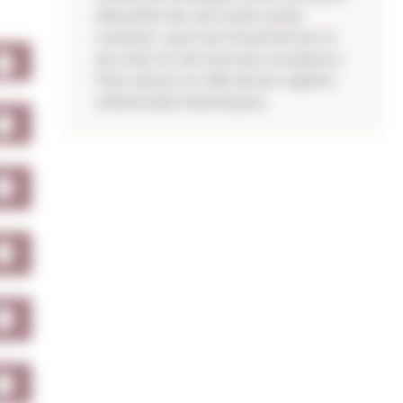
diversitat de vins amb variat
caràcter, que han fonamentat el
seu èxit en els mercats europeus i
l'han situat en l'elit de les regions
vitivinícoles històriques.