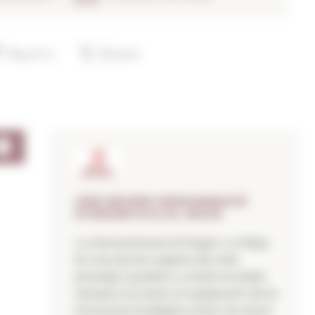
VINS NEGRES DENOMINACIÓ
D'ORIGEN D.O.CA. RIOJA
La Denominació d’Origen La Rioja
és una de les regions de més
prestigi i qualitat a nivell mundial.
Sempre ha estat al capdavant de la
innovació enològica amb una gran