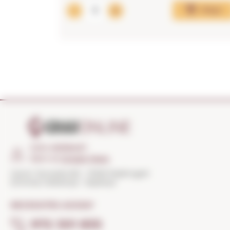
Afegir
COM ARRIBAR?
Obrir el
Google Maps
Carrer Torroella 163 · 17200 Palafrugell
(Girona) Catalunya · Espanya
NECESSITES AJUDA?
972 301 835