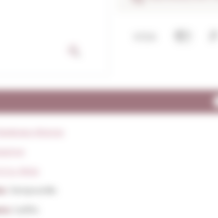
Bodegas Altanza
panya
.Ca. Rioja
ts:
Tempranillo
ens:
Sulfits