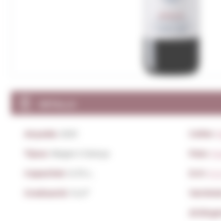
DETALLS
Anyada:
2021
Celler:
Tipus:
Negre Criança
País:
Es
Capacitat:
0,75 L.
D.O:
D.O
Graduació:
14,0º
Varieta
Al.lèrg