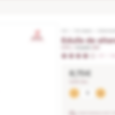
Inici
Vins negres
Edulis de a
Edulis de alta
0,75 L. I
Anyada:
2021
4/5
I
Va
8,75€
11,67€ / litre
ASSEGURANÇA ANTI-