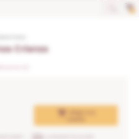
0
ltanza Crianza
nza Crianza
loracions (2)
Afegir
a la
cistella
TRENCAMENT
LLIURAMENT EN 24H/48H