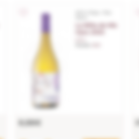
S/D.O. Rioja - País
Vasco
La Niña de Mis
Ojos 2025
0,75 L.
Anyada:
2025
8,88€