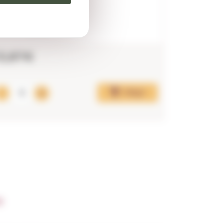
13,87€
9,21€
Afegir
a