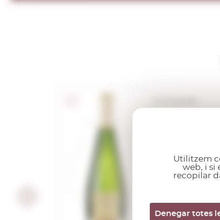
D.O. Penedès
Ermita
d'Espiells
Blanc 2024
0,75 L.
Utilitzem c
Anyada:
2024
web, i s
recopilar d
Denegar totes l