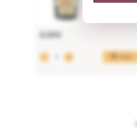
8,68€
Afegir