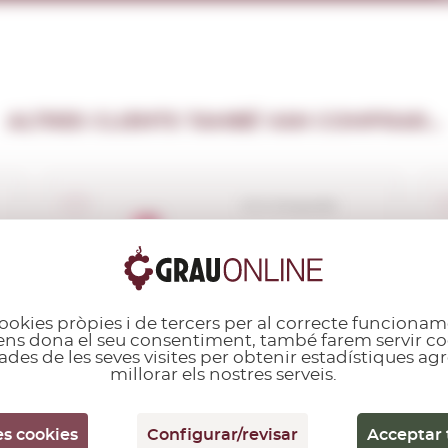
ALTRES CLIENTS TAMBÉ VAN COMPRAR...
D.O. Empordà
Masia Oliveda
Orígens 2023
0,75 L.
Anyada:
2023
ookies pròpies i de tercers per al correcte funcionam
i ens dona el seu consentiment, també farem servir co
ades de les seves visites per obtenir estadístiques a
millorar els nostres serveis.
es cookies
Configurar/revisar
Acceptar 