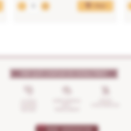
Afegir
PER QUÈ CONFIAR EN NOSALTRES?
GESTIÓ
ASSEGURANÇA
LA TEVA
D'INCIDÈNCIES
ANTI-
COMPRA
TRENCAMENT
SEGURA