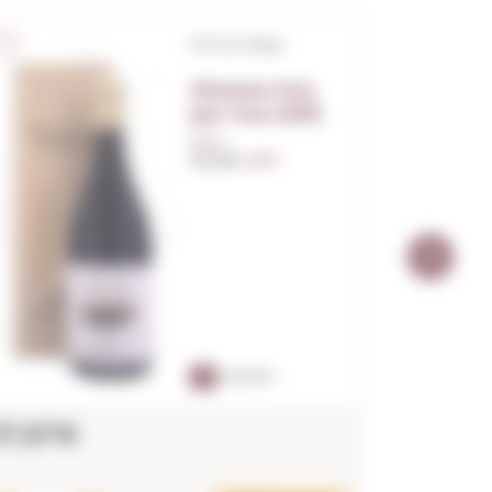
D.O.Ca. Rioja
Altanza Uva
por Uva 2019
0,75 L.
Anyada:
2019
90
PARKER
57,67€
10,15€