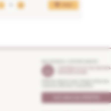
Afegir
NO PERDIS L'OPORTUNITAT
T'AVISEM SI HI HA NOVES
PROMOCIONS
Rebràs abans que ningú totes les
nostres ofertes i novetats
Vull rebre les OFERTES