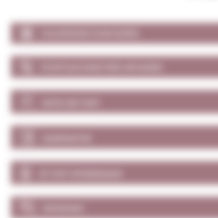
CALENDARI D'ANYADES
PUNTUACIONS PER ANYADES
NOTA DE TAST
MARIDATGE
ET POT INTERESSAR
OPINIONS