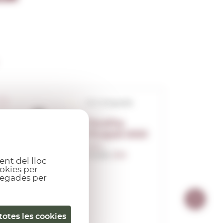
D.O. Empordà
Perafita
Picapoll 2025
0,75 L.
Anyada:
2025
ent del lloc
okies per
gregades per
totes les cookies