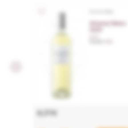
D.O.Ca. Rioja
Altanza Blanc
2025
0,75 L.
Anyada:
2025
8,37€