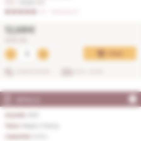
0,75 L. I
Anyada:
2021
5/5
I
Valoracions (1)
12,68€
16,91€ / litre
Afegir
COMPRA SEGURA
EN 24 - 48 HRS
DETALLS
Anyada:
2021
Tipus:
Negre Criança
Capacitat:
0,75 L.