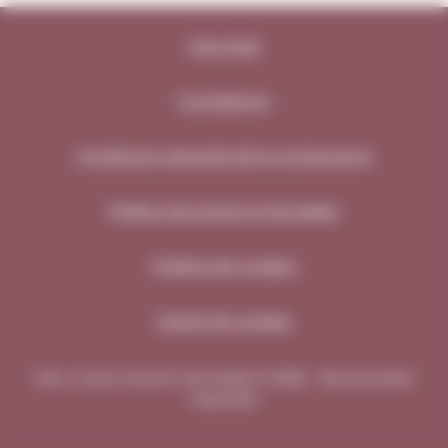
Avís legal
Compliance
Condicions generals de la contractació
Política de protecció de dades
Política de cookies
Gestió de cookies
Vins i Licors Grau en els medis © 2026 - Tots els drets
reservats