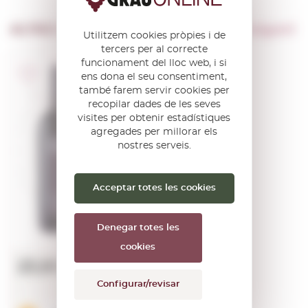
ALTRES PRODUCTES DE …
Bodegas Baigorri
Utilitzem cookies pròpies i de
tercers per al correcte
funcionament del lloc web, i si
D.O.Ca. Rioja
ens dona el seu consentiment,
també farem servir cookies per
Bai Gorri
recopilar dades de les seves
Reserva 2018
visites per obtenir estadístiques
agregades per millorar els
0,75 L.
nostres serveis.
Anyada:
2018
Acceptar totes les cookies
Denegar totes les
cookies
23,80€
Configurar/revisar