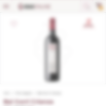
Panell de gestió de galetes
0
Inici
Vins negres
Bai Gorri Crianza
Bai Gorri Crianza