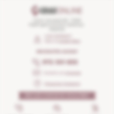
Carrer Torroella 163 · 17200
Palafrugell (Girona) Catalunya ·
Espanya
COM ARRIBAR?
Obrir el
Google Maps
NECESSITES AJUDA?
972 301 835
Envia'ns un
missatge
Preguntes freqüents
PER QUÈ CONFIAR EN NOSALTRES?