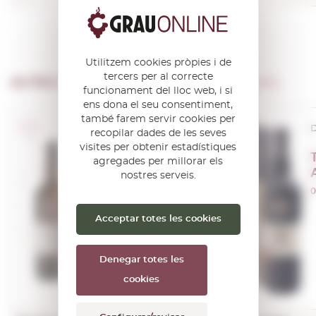
Utilitzem cookies pròpies i de
tercers per al correcte
ALTRES PRODUCTES DE …
Porto Taylor's
funcionament del lloc web, i si
ens dona el seu consentiment,
també farem servir cookies per
D.O.C. Porto/Douro
D
recopilar dades de les seves
visites per obtenir estadístiques
Taylor's Fine
agregades per millorar els
White
nostres serveis.
0,75 L.
0
Acceptar totes les cookies
Denegar totes les
cookies