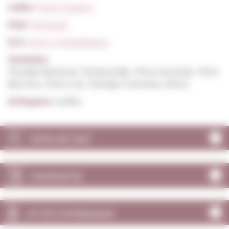
Celler:
Porto Taylor's
País:
Portugal
D.O:
D.O.C. Porto/Douro
Varietats:
Touriga Nacional, Tempranillo, Tinta Amarela, Tinta
Barroca, Tinta Cao, Touriga Francesa, Altres
Al.lèrgens:
Sulfits
NOTA DE TAST
MARIDATGE
ET POT INTERESSAR