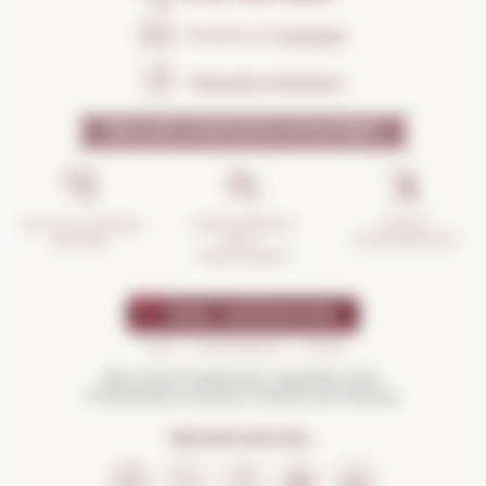
Envia'ns un
missatge
Preguntes freqüents
PER QUÈ CONFIAR EN NOSALTRES?
GESTIÓ
ASSEGURANÇA
LA TEVA COMPRA
D'INCIDÈNCIES
ANTI-
SEGURA
TRENCAMENT
Beu amb moderació i gaudeix més.
Prohibida la venda a menors de 18 anys
SEGUEIX-NOS EN...