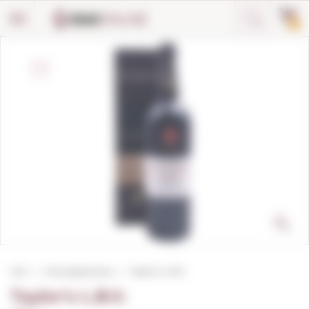
Panell de gestió de galetes
0
Inici
Vinos generosos
Taylor's L.B.V.
Taylor's L.B.V.