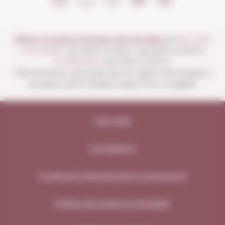
Obrim la nostra vinoteca tots els dies:
de
DILLUNS
A DISSABTE
de 10:00 a 13:30 h i de 16:00 a 20:30 h
DIUMENGES
de 10:00 a 13:30 h.
Tancat festius nacionals que no siguin diumenges a
excepció del 15 d'agost (obert fins a migdia).
Avís legal
Compliance
Condicions generals de la contractació
Política de protecció de dades