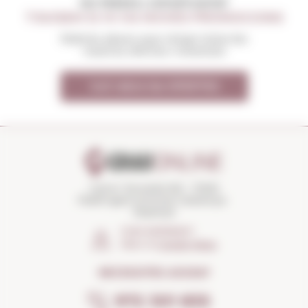
NO PERDIS L'OPORTUNITAT
T'AVISEM SI HI HA NOVES PROMOCIONS
Rebràs abans que ningú totes les
nostres ofertes i novetats
Vull rebre les OFERTES
Carrer Torroella 163 · 17200
Palafrugell (Girona) Catalunya ·
Espanya
COM ARRIBAR?
Obrir el
Google Maps
NECESSITES AJUDA?
972 301 835