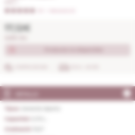
0,75 L. I
5/5
I
Valoracions (1)
17,12€
22,83€ / litre
Producte no disponible
COMPRA SEGURA
EN 24 - 48 HRS
DETALLS
Tipus:
Generós Oporto
Capacitat:
0,75 L.
Graduació:
19,0º