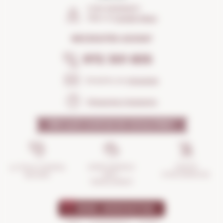
COM ARRIBAR?
Obrir el
Google Maps
NECESSITES AJUDA?
972 301 835
Envia'ns un
missatge
Preguntes freqüents
PER QUÈ CONFIAR EN NOSALTRES?
GESTIÓ
ASSEGURANÇA
LA TEVA COMPRA
D'INCIDÈNCIES
ANTI-
SEGURA
TRENCAMENT