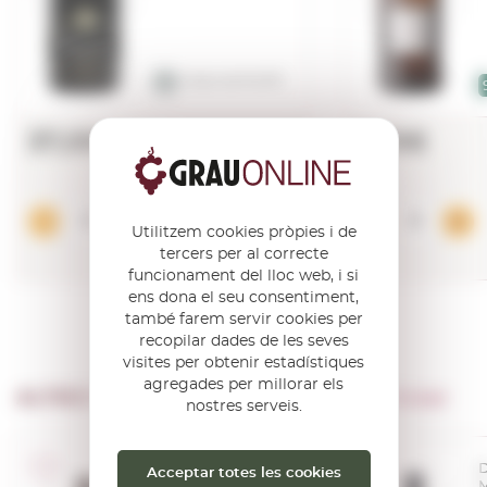
Vinari de PLATA
37,09€
11,19€
Afegir
Utilitzem cookies pròpies i de
tercers per al correcte
funcionament del lloc web, i si
ens dona el seu consentiment,
també farem servir cookies per
recopilar dades de les seves
visites per obtenir estadístiques
agregades per millorar els
ALTRES PRODUCTES DE …
Bodegas Alvear
nostres serveis.
D.O. Montilla -
D
Acceptar totes les cookies
Moriles
M