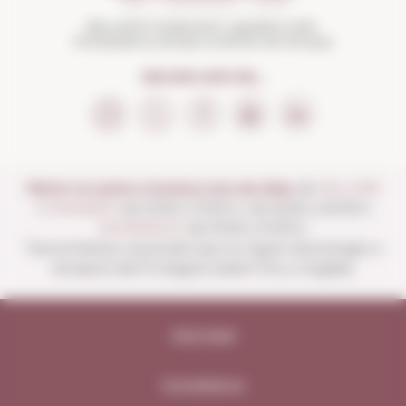
Beu amb moderació i gaudeix més.
Prohibida la venda a menors de 18 anys
SEGUEIX-NOS EN...
Obrim la nostra vinoteca tots els dies:
de
DILLUNS
A DISSABTE
de 10:00 a 13:30 h i de 16:00 a 20:30 h
DIUMENGES
de 10:00 a 13:30 h.
Tancat festius nacionals que no siguin diumenges a
excepció del 15 d'agost (obert fins a migdia).
Avís legal
Compliance