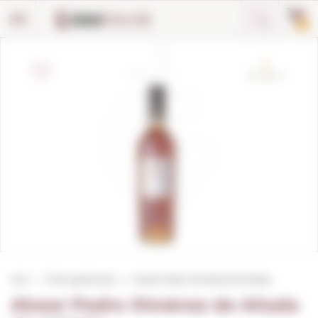
Panell de gestió de galetes
0
Inici
Vinos generosos
Alvear Pedro Ximénez de Añada
Alvear Pedro Ximénez de Añada