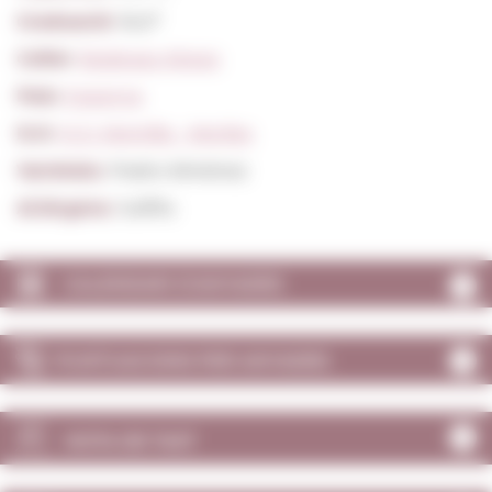
Graduació:
16,0º
Celler:
Bodegas Alvear
País:
Espanya
D.O:
D.O. Montilla - Moriles
Varietats:
Pedro Ximénez
Al.lèrgens:
Sulfits
CALENDARI D'ANYADES
PUNTUACIONS PER ANYADES
NOTA DE TAST