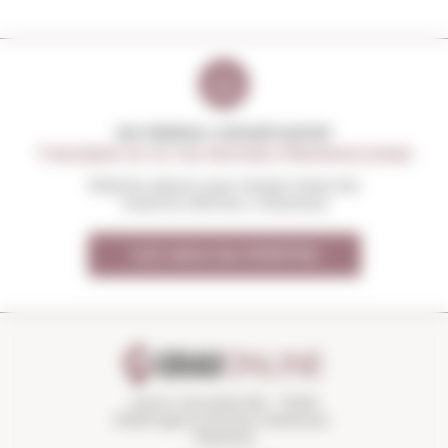
NO PERDIS L'OPORTUNITAT
T'AVISEM SI HI HA NOVES PROMOCIONS
Rebràs abans que ningú totes les
nostres ofertes i novetats
Vull rebre les OFERTES
Carrer Torroella 163 · 17200
Palafrugell (Girona) Catalunya ·
Espanya