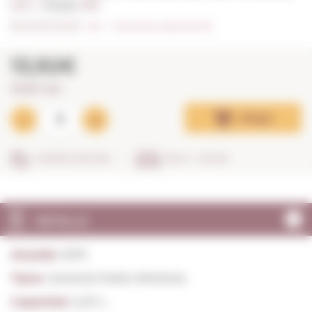
0,37 L. I
Anyada:
2019
0/5
I
Fes la teva valoració (0)
13,92€
37,62€ / litre
Afegir
COMPRA SEGURA
EN 24 - 48 HRS
DETALLS
Anyada:
2019
Tipus:
Generós Pedro Ximénez
Capacitat:
0,37 L.