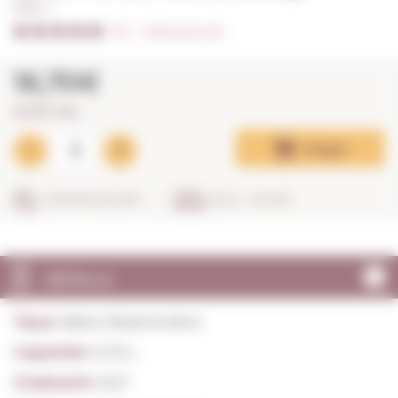
0,75 L. I
5/5
I
Valoracions (2)
16,70€
22,27€ / litre
Afegir
COMPRA SEGURA
EN 24 - 48 HRS
DETALLS
Tipus:
Blanc Reserva Brut
Capacitat:
0,75 L.
Graduació:
12,0º