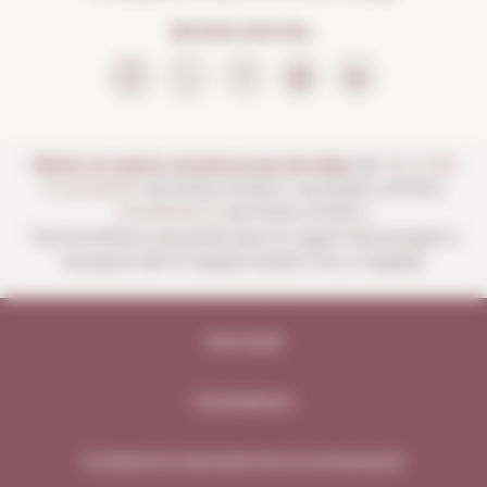
SEGUEIX-NOS EN...
Obrim la nostra vinoteca tots els dies:
de
DILLUNS
A DISSABTE
de 10:00 a 13:30 h i de 16:00 a 20:30 h
DIUMENGES
de 10:00 a 13:30 h.
Tancat festius nacionals que no siguin diumenges a
excepció del 15 d'agost (obert fins a migdia).
Avís legal
Compliance
Condicions generals de la contractació