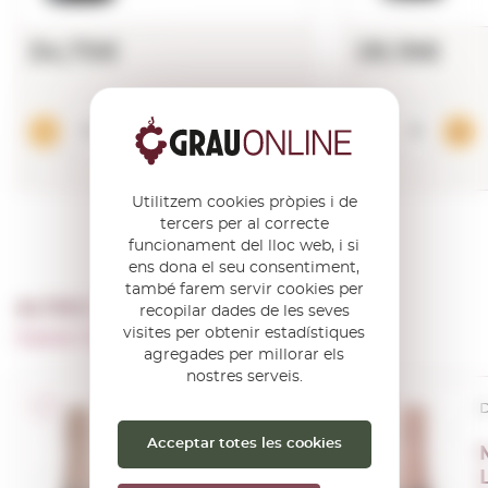
34,75€
28,19€
Afegir
Utilitzem cookies pròpies i de
tercers per al correcte
funcionament del lloc web, i si
ens dona el seu consentiment,
també farem servir cookies per
ALTRES PRODUCTES DE …
recopilar dades de les seves
visites per obtenir estadístiques
Caves Mont-ferrant
agregades per millorar els
nostres serveis.
D.O. Cava
D
Acceptar totes les cookies
Mont-Ferrant
Agusti-Vilaret