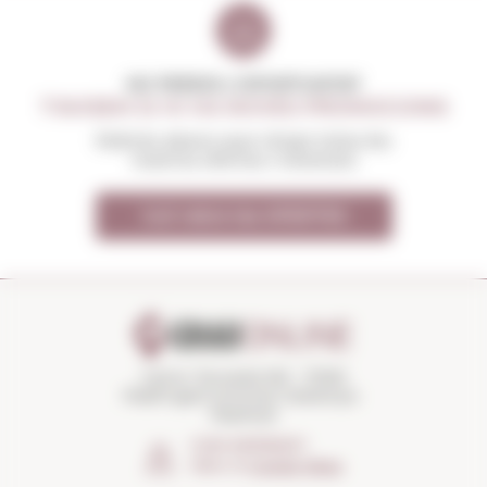
NO PERDIS L'OPORTUNITAT
T'AVISEM SI HI HA NOVES PROMOCIONS
Rebràs abans que ningú totes les
nostres ofertes i novetats
Vull rebre les OFERTES
Carrer Torroella 163 · 17200
Palafrugell (Girona) Catalunya ·
Espanya
COM ARRIBAR?
Obrir el
Google Maps