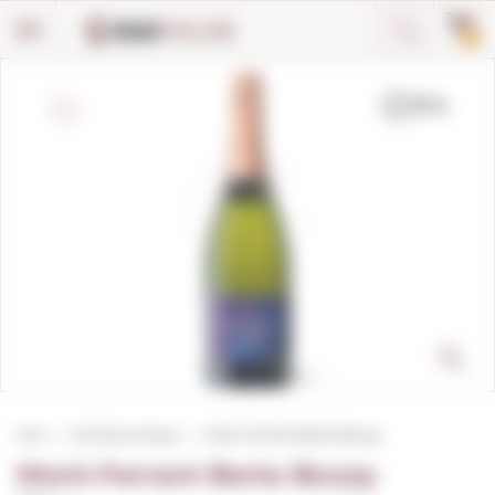
Panell de gestió de galetes
0
Inici
Vins Escumosos
Mont-Ferrant Berta Bouzy
Mont-Ferrant Berta Bouzy