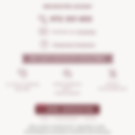
NECESSITES AJUDA?
972 301 835
Envia'ns un
missatge
Preguntes freqüents
PER QUÈ CONFIAR EN NOSALTRES?
GESTIÓ
ASSEGURANÇA
LA TEVA COMPRA
D'INCIDÈNCIES
ANTI-
SEGURA
TRENCAMENT
Beu amb moderació i gaudeix més.
Prohibida la venda a menors de 18 anys