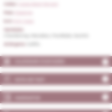
Celler:
Caves Mont-ferrant
País:
Espanya
D.O:
D.O. Cava
Varietats:
Chardonnay, Macabeu, Parellada, Xarel·lo
Al.lèrgens:
Sulfits
CALENDARI D'ANYADES
NOTA DE TAST
MARIDATGE