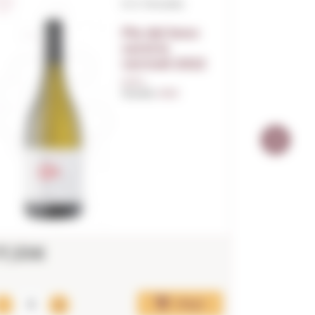
D.O. Penedès
Pla del bosc
xarel.lo
vermell 2022
0,75 L.
Anyada:
2022
17,33€
14,48
Afegir