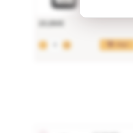
20,86€
Afegir