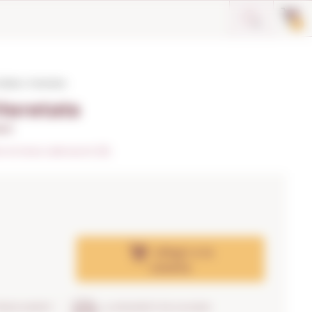
0
elida 4 Heretats
Heretats
ent
 la teva valoració (0)
Afegir
a la
cistella
TRENCAMENT
LLIURAMENT EN 24H/48H