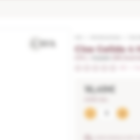
Inici
Vins Escumosos
Clos G
Clos Gelida 4 
0,75 L. I
Anyada:
2019, Excel·l
0/5
I
Fes
16,49€
21,99€ / litre
ASSEGURANÇA ANTI-