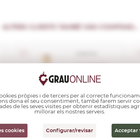
ALTRES CLIENTS TAMBÉ VAN COMPRAR...
Corpinnat
Castellroig
Brut Nature
2023
0,75 L.
Anyada:
2023
ookies pròpies i de tercers per al correcte funcionam
i ens dona el seu consentiment, també farem servir co
ades de les seves visites per obtenir estadístiques a
millorar els nostres serveis.
es cookies
Configurar/revisar
Acceptar 