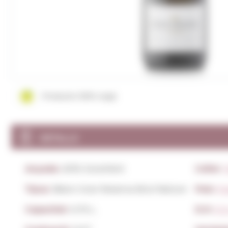
Producte 100% vegà
DETALLS
Anyada:
2019, Excel·lent
Celler:
Tipus:
Blanc Gran Reserva Brut Nature
País:
Es
Capacitat:
0,75 L.
D.O:
D.