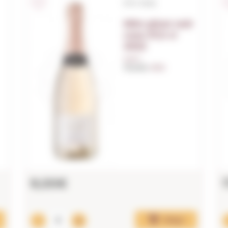
D.O. Cava
Mim pinot noir
rose 37,5 cl
2022
0,37 L.
Anyada:
2022
9,00€
Afegir