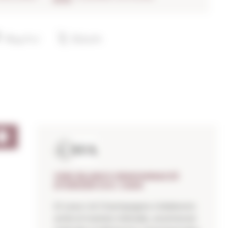
VINS BLANCS DENOMINACIÓ
D'ORIGEN D.O. CAVA
El cava i el Champagne s’elaboren
amb el mateix mètode, anomenat