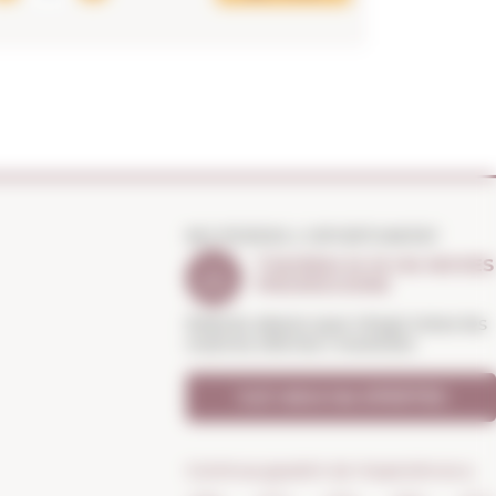
NO PERDIS L'OPORTUNITAT
T'AVISEM SI HI HA NOVES
PROMOCIONS
Rebràs abans que ningú totes les
nostres ofertes i novetats
Vull rebre les OFERTES
Continua gaudint de l'experiència a: