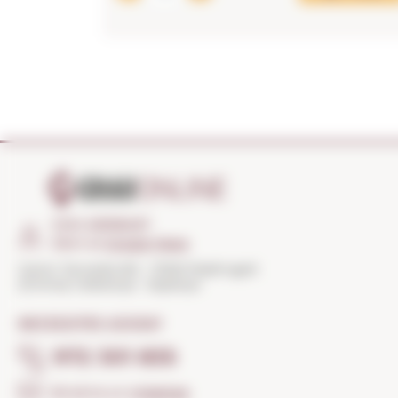
COM ARRIBAR?
Obrir el
Google Maps
Carrer Torroella 163 · 17200 Palafrugell
(Girona) Catalunya · Espanya
NECESSITES AJUDA?
972 301 835
Envia'ns un
missatge