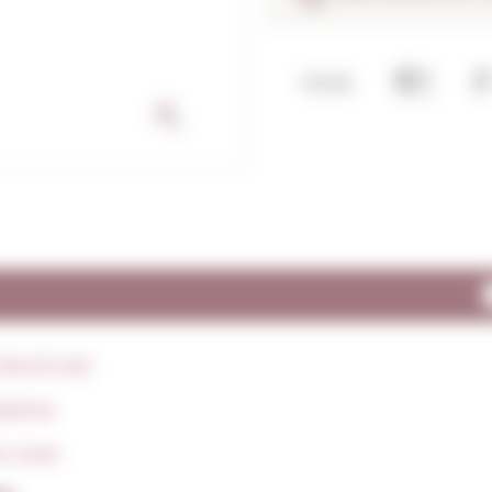
Vins El Cep
panya
O. Cava