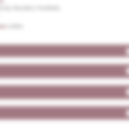
s:
nay, Macabeu, Parellada,
ens:
Sulfits