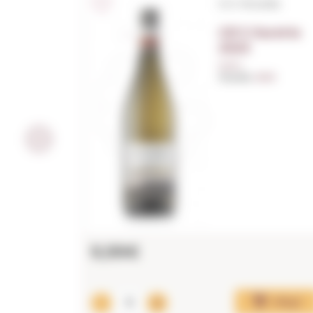
D.O. Penedès
GR 5 Xarel·lo
2023
0,75 L.
Anyada:
2023
9,99€
Afegir