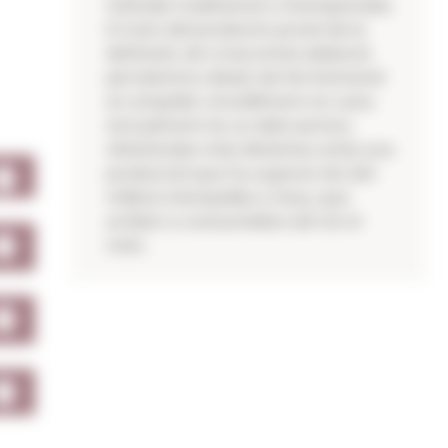
mètode tradicional o champenoise.
El nom del producte prové de la
definició, de vi escumós elaborat
pel sistema clàssic de fermentació
en ampolla i envelliment en cava.
Actualment és un dels sectors
vitivinícoles més dinàmics amb una
producció que ha superat els 220
milions d'ampolles a l'any, que
arriben a consumidors de tot el
món.