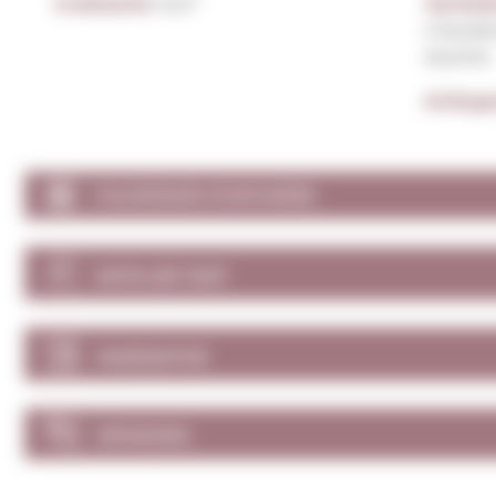
Graduació:
12,0º
Varietat
Chardon
Xarel·lo
Al.lèrg
CALENDARI D'ANYADES
NOTA DE TAST
MARIDATGE
OPINIONS