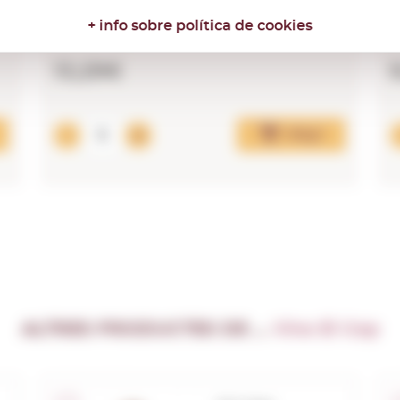
+ info sobre política de cookies
13,29€
Afegir
ALTRES PRODUCTES DE …
Vins El Cep