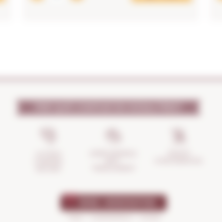
PER QUÈ CONFIAR EN NOSALTRES?
GESTIÓ
ASSEGURANÇA
LA TEVA
D'INCIDÈNCIES
ANTI-
COMPRA
TRENCAMENT
SEGURA