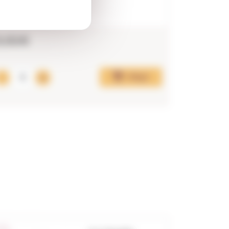
9,92€
36,69
Afegir