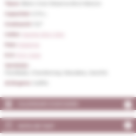
Tipus:
Blanc Gran Reserva Brut Nature
Capacitat:
0,75 L.
Graduació:
11,5º
Celler:
Jaume Giro I Giro
País:
Espanya
D.O:
D.O. Cava
Varietats:
Parellada, Chardonnay, Macabeu, Xarel·lo
Al.lèrgens:
Sulfits
CALENDARI D'ANYADES
NOTA DE TAST