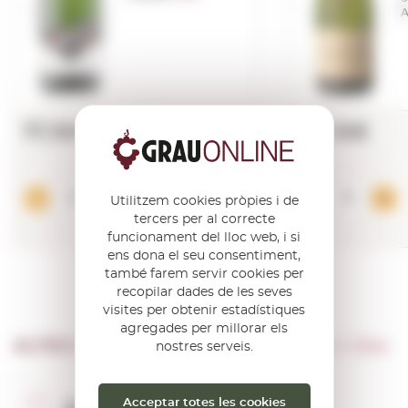
A
17,16€
20,16€
Afegir
Utilitzem cookies pròpies i de
tercers per al correcte
funcionament del lloc web, i si
ens dona el seu consentiment,
també farem servir cookies per
recopilar dades de les seves
visites per obtenir estadístiques
agregades per millorar els
ALTRES PRODUCTES DE …
Jaume Giro I Giro
nostres serveis.
Acceptar totes les cookies
D.O. Cava