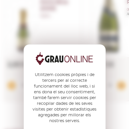
Extra Brut
(mini)
0
A
0,20 L.
2,80€
8,72€
Utilitzem cookies pròpies i de
tercers per al correcte
Afegir
funcionament del lloc web, i si
ens dona el seu consentiment,
també farem servir cookies per
recopilar dades de les seves
visites per obtenir estadístiques
agregades per millorar els
nostres serveis.