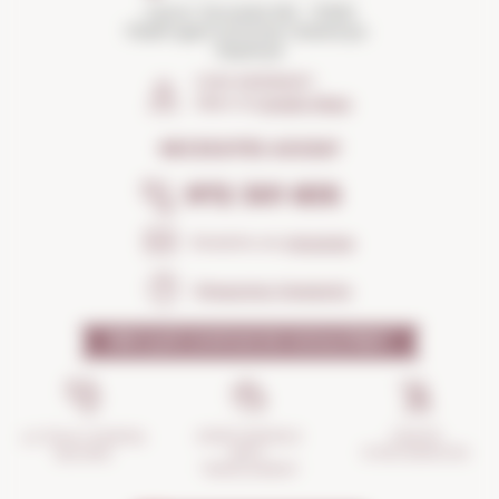
Carrer Torroella 163 · 17200
Palafrugell (Girona) Catalunya ·
Espanya
COM ARRIBAR?
Obrir el
Google Maps
NECESSITES AJUDA?
972 301 835
Envia'ns un
missatge
Preguntes freqüents
PER QUÈ CONFIAR EN NOSALTRES?
GESTIÓ
ASSEGURANÇA
LA TEVA COMPRA
D'INCIDÈNCIES
ANTI-
SEGURA
TRENCAMENT