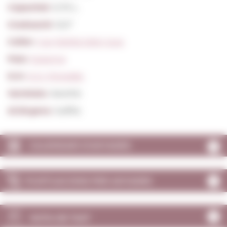
Capacitat:
0,75 L.
Graduació:
12,5º
Celler:
Can Rafols Dels Caus
País:
Espanya
D.O:
D.O. Penedès
Varietats:
Xarel·lo
Al.lèrgens:
Sulfits
CALENDARI D'ANYADES
PUNTUACIONS PER ANYADES
NOTA DE TAST