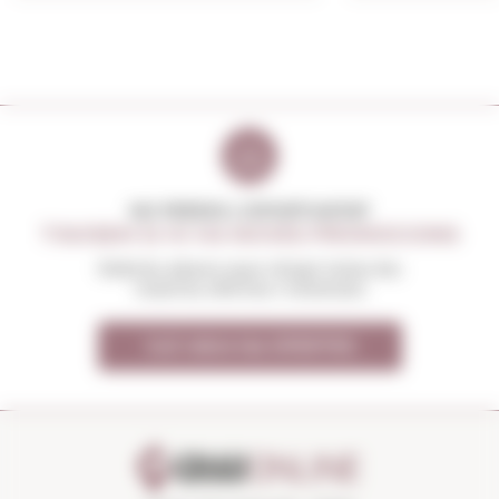
NO PERDIS L'OPORTUNITAT
T'AVISEM SI HI HA NOVES PROMOCIONS
Rebràs abans que ningú totes les
nostres ofertes i novetats
Vull rebre les OFERTES