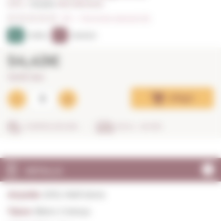
0,75 L. I
Anyada:
2012, Molt bona
0/5
I
Fes la teva valoració (0)
92
91
PEÑÍN
PARKER
54,43€
72,57€ / litre
Afegir
COMPRA SEGURA
EN 24 - 48 HRS
DETALLS
Anyada:
2012, Molt bona
Tipus:
Blanc Criança