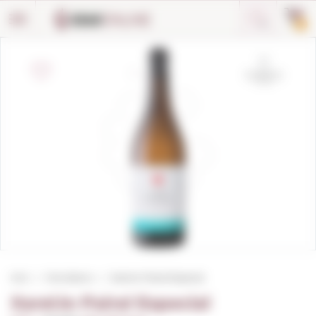
Panell de gestió de galetes
0
Inici
Vins blancs
Xarel.lo Pairal Especial
Xarel.lo Pairal Especial