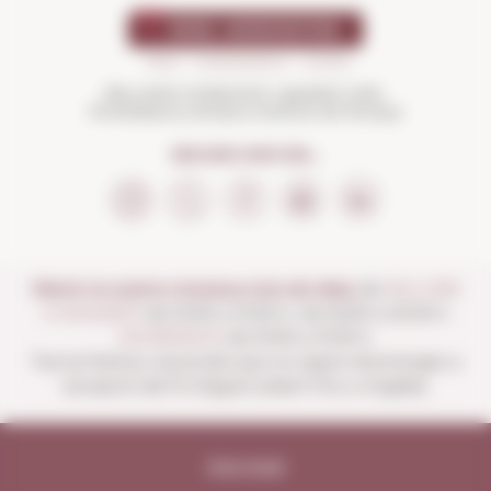
Beu amb moderació i gaudeix més.
Prohibida la venda a menors de 18 anys
SEGUEIX-NOS EN...
Obrim la nostra vinoteca tots els dies:
de
DILLUNS
A DISSABTE
de 10:00 a 13:30 h i de 16:00 a 20:30 h
DIUMENGES
de 10:00 a 13:30 h.
Tancat festius nacionals que no siguin diumenges a
excepció del 15 d'agost (obert fins a migdia).
Avís legal