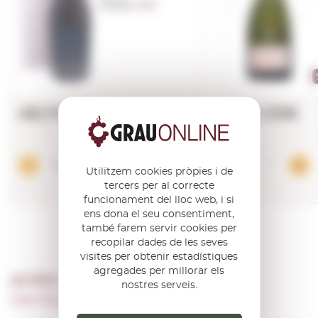
Anyada:
2025
49,11€
188,53€
Afegir
Utilitzem cookies pròpies i de
tercers per al correcte
funcionament del lloc web, i si
ens dona el seu consentiment,
també farem servir cookies per
recopilar dades de les seves
visites per obtenir estadístiques
agregades per millorar els
ALTRES PRODUCTES DE …
nostres serveis.
Can Rafols Dels Caus