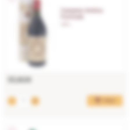
Carpano Antica
Formula
1,00 L.
33,82€
Afegir