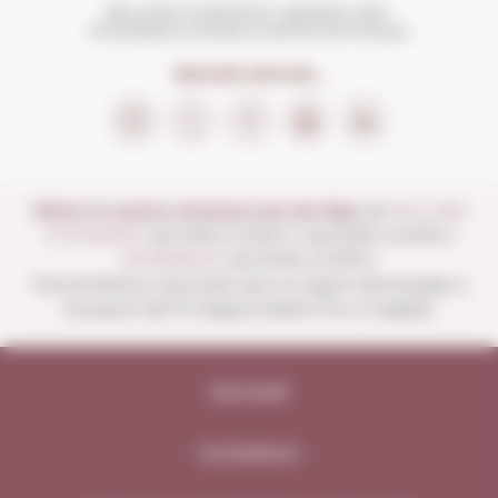
Beu amb moderació i gaudeix més.
Prohibida la venda a menors de 18 anys
SEGUEIX-NOS EN...
Obrim la nostra vinoteca tots els dies:
de
DILLUNS
A DISSABTE
de 10:00 a 13:30 h i de 16:00 a 20:30 h
DIUMENGES
de 10:00 a 13:30 h.
Tancat festius nacionals que no siguin diumenges a
excepció del 15 d'agost (obert fins a migdia).
Avís legal
Compliance