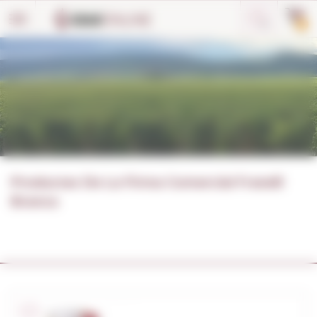
Panell de gestió de galetes
0
Productes De La Firma Comercial Fratelli
Branca