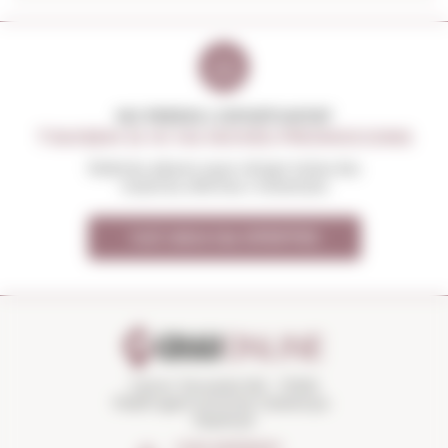
NO PERDIS L'OPORTUNITAT
T'AVISEM SI HI HA NOVES PROMOCIONS
Rebràs abans que ningú totes les
nostres ofertes i novetats
Vull rebre les OFERTES
Carrer Torroella 163 · 17200
Palafrugell (Girona) Catalunya ·
Espanya