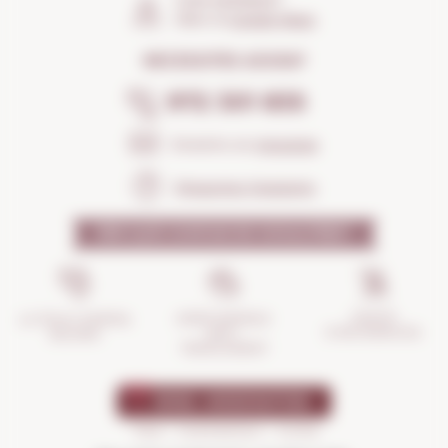
COM ARRIBAR?
Obrir el
Google Maps
NECESSITES AJUDA?
972 301 835
Envia'ns un
missatge
Preguntes freqüents
PER QUÈ CONFIAR EN NOSALTRES?
GESTIÓ
ASSEGURANÇA
LA TEVA COMPRA
D'INCIDÈNCIES
ANTI-
SEGURA
TRENCAMENT