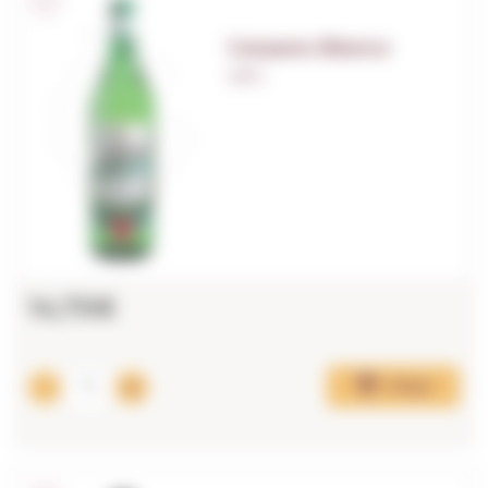
Carpano Bianco
1,00 L.
14,70€
Afegir