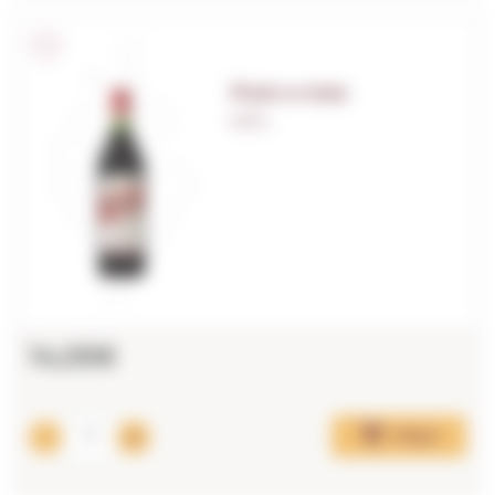
Punt e mes
0,75 L.
14,05€
Afegir