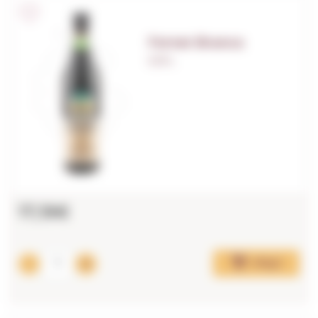
Fernet Branca
0,70 L.
17,19€
Afegir