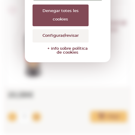
Denegar totes les
cookies
Mini Pack Borghetti di
Vero Cafe Expresso
Configurar/revisar
0,70 L.
+ info sobre política
de cookies
20,58€
Afegir