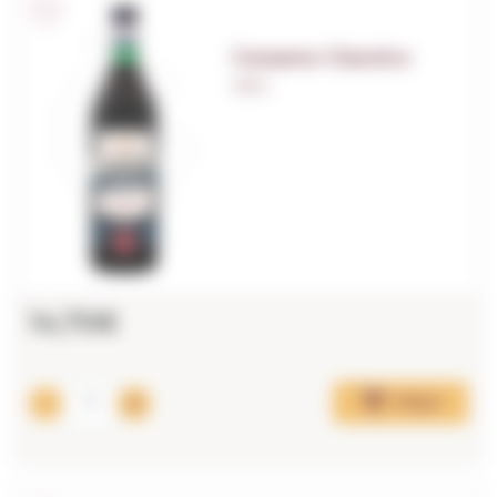
Carpano Classico
1,00 L.
14,70€
Afegir