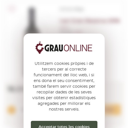
D.O.Ca. Rioja
Lan Gran Reserva 2016
0,75 L.
Anyada:
2016
Utilitzem cookies pròpies i de
tercers per al correcte
funcionament del lloc web, i si
ens dona el seu consentiment,
també farem servir cookies per
18,00€
recopilar dades de les seves
visites per obtenir estadístiques
agregades per millorar els
nostres serveis.
Afegir
Acceptar totes les cookies