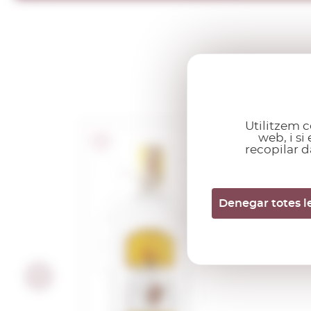
Utilitzem c
web, i s
recopilar d
Black Jack Gi
1,00 L.
Denegar totes l