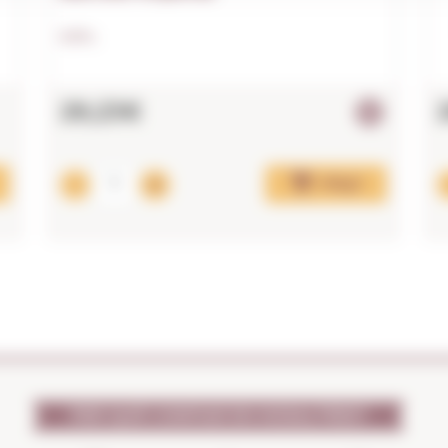
0,70 L.
29,23€
Afegir
PER QUÈ CONFIAR EN NOSALTRES?