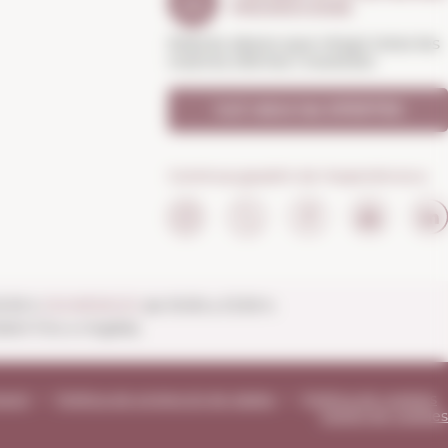
PROMOCIONS
Rebràs abans que ningú totes les
nostres ofertes i novetats
Vull rebre les OFERTES
Continua gaudint de l'experiència a:
20:30 h
DIUMENGES
de 10:00 a 13:30 h.
ert fins a migdia).
tació
Política de protecció de dades
Política de cookies
Gestió de cookies