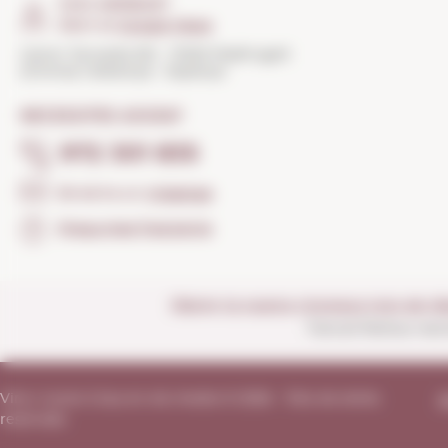
COM ARRIBAR?
Obrir el
Google Maps
Carrer Torroella 163 · 17200 Palafrugell
(Girona) Catalunya · Espanya
NECESSITES AJUDA?
972 301 835
Envia'ns un
missatge
Preguntes freqüents
Obrim la nostra vinoteca tots els di
Tancat festius nac
Vins i Licors Grau en els medis © 2026 - Tots els drets
A
reservats