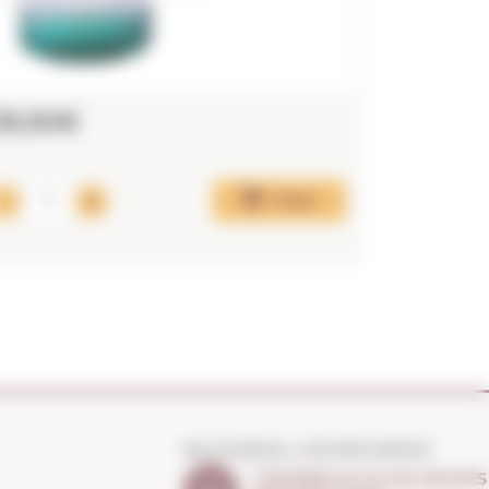
29,50€
18,98
Afegir
NO PERDIS L'OPORTUNITAT
T'AVISEM SI HI HA NOVES