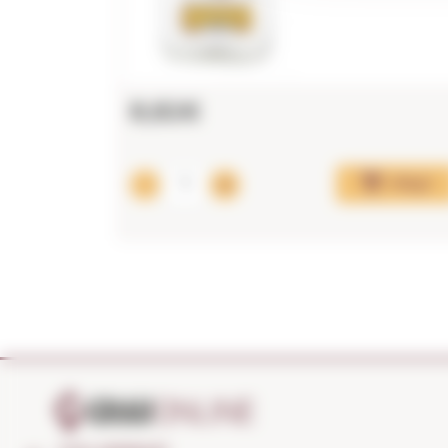
8,82€
Afegir