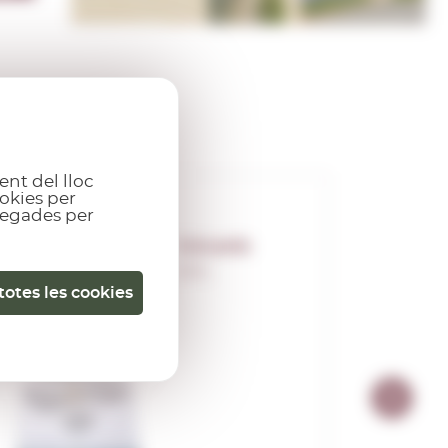
ent del lloc
okies per
gregades per
Volcanic
0,70 L.
totes les cookies