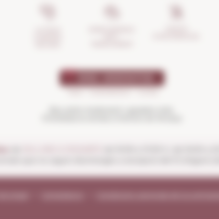
GESTIÓ
ASSEGURANÇA
LA TEVA
D'INCIDÈNCIES
ANTI-
COMPRA
TRENCAMENT
SEGURA
Beu amb moderació i gaudeix més.
Prohibida la venda a menors de 18 anys
es:
de
DILLUNS A DISSABTE
de 10:00 a 13:30 h i de 16:00 a 
ionals que no siguin diumenges a excepció del 15 d'agost (ob
vís legal
Compliance
Condicions generals de la contrac