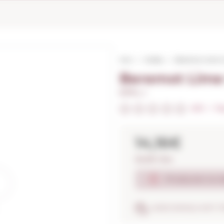
Inici
Vodka
Beremot Lime C
Beremot Lime
0,70 L. I
0/5
I
Fes
14,16€
20,23€ / litre
Producte no d
ASSEGURANÇA ANTI-