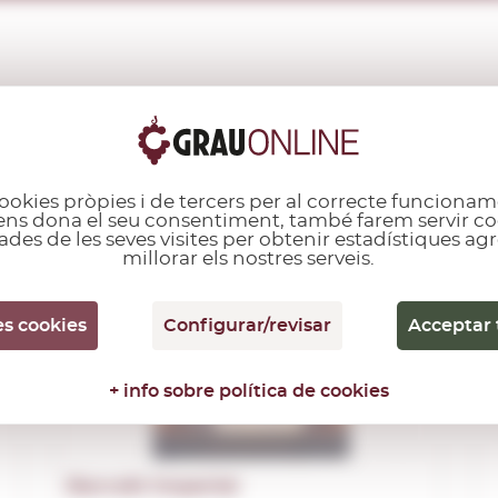
ALTRES CLIENTS TAMBÉ VAN COMPRAR...
ookies pròpies i de tercers per al correcte funcionam
i ens dona el seu consentiment, també farem servir co
ades de les seves visites per obtenir estadístiques a
millorar els nostres serveis.
n
es cookies
Configurar/revisar
Acceptar 
+ info sobre política de cookies
Barceló Imperial