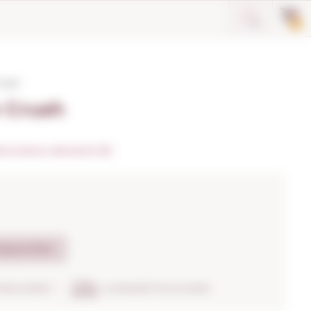
0
rush
 Crush
 la teva valoració (0)
isponible
TRENCAMENT
LLIURAMENT EN 24H/48H