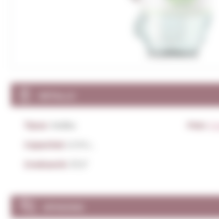
DETALLS
Tipus:
Vodka
País:
Es
Capacitat:
0,70 L.
Graduació:
37,5º
OPINIONS