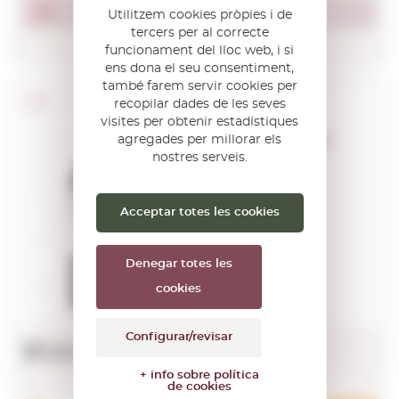
Producte no disponible
Utilitzem cookies pròpies i de
tercers per al correcte
funcionament del lloc web, i si
ens dona el seu consentiment,
també farem servir cookies per
California
recopilar dades de les seves
visites per obtenir estadístiques
Valdemar estates
agregades per millorar els
nostres serveis.
cabernet 2021
0,75 L.
Anyada:
2021
Acceptar totes les cookies
Denegar totes les
cookies
Configurar/revisar
37,00€
+ info sobre política
de cookies