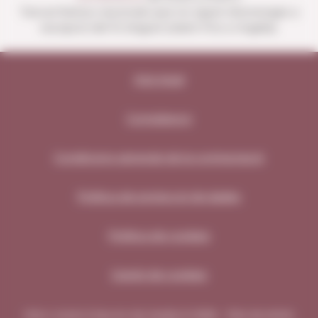
Tancat festius nacionals que no siguin diumenges a
excepció del 15 d'agost (obert fins a migdia).
Avís legal
Compliance
Condicions generals de la contractació
Política de protecció de dades
Política de cookies
Gestió de cookies
Vins i Licors Grau en els medis © 2026 - Tots els drets