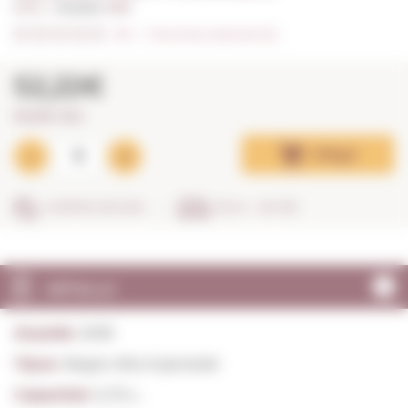
0,75 L. I
Anyada:
2018
0/5
I
Fes la teva valoració (0)
52,22€
69,63€ / litre
Afegir
COMPRA SEGURA
EN 24 - 48 HRS
DETALLS
Anyada:
2018
Tipus:
Negre Alta Expressió
Capacitat:
0,75 L.