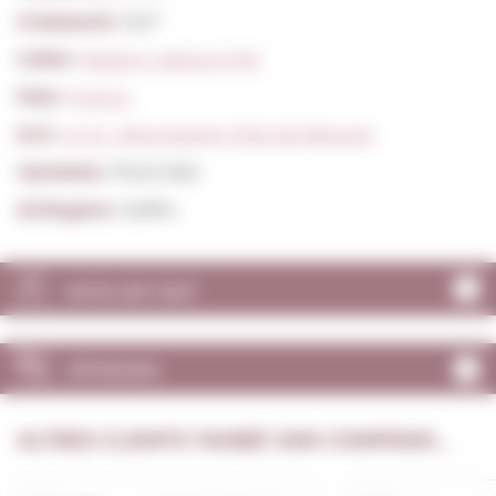
Graduació:
13,0º
Celler:
Maison Laboure Roi
País:
França
D.O:
A.O.C. Bourgogne Côte de Beaune
Varietats:
Pinot Noir
Al.lèrgens:
Sulfits
NOTA DE TAST
OPINIONS
ALTRES CLIENTS TAMBÉ VAN COMPRAR...