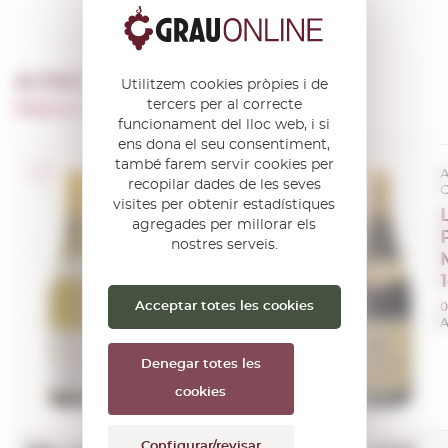
ALTRES PRODUCTES DE …
Utilitzem cookies pròpies i de
tercers per al correcte
Maison Laboure Roi
funcionament del lloc web, i si
ens dona el seu consentiment,
també farem servir cookies per
A.O.C. Bourgogne
A
recopilar dades de les seves
Côte de Beaune
C
visites per obtenir estadístiques
Labouré-Roi
agregades per millorar els
Meursault
nostres serveis.
2021
0,75 L.
Anyada:
2021
Acceptar totes les cookies
0
A
Denegar totes les
cookies
Configurar/revisar