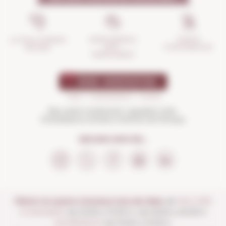
GESTIÓ
ASSEGURANÇA
LA TEVA COMPRA
D'INCIDÈNCIES
ANTI-
SEGURA
TRENCAMENT
Beu amb moderació i gaudeix més.
Prohibida la venda a menors de 18 anys
SEGUEIX-NOS EN...
Obrim la nostra vinoteca tots els dies:
de
DILLUNS
A DISSABTE
de 10:00 a 13:30 h i de 16:00 a 20:30 h
DIUMENGES
de 10:00 a 13:30 h.