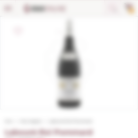
Panell de gestió de galetes
0
Inici
Vins negres
Labouré-Roi Pommard
Labouré-Roi Pommard