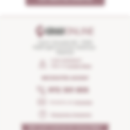
Carrer Torroella 163 · 17200
Palafrugell (Girona) Catalunya ·
Espanya
COM ARRIBAR?
Obrir el
Google Maps
NECESSITES AJUDA?
972 301 835
Envia'ns un
missatge
Preguntes freqüents
PER QUÈ CONFIAR EN NOSALTRES?