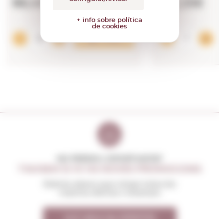
86,48€
132,25€
+ info sobre política
de cookies
Afegir
NO PERDIS L'OPORTUNITAT
T'AVISEM SI HI HA NOVES PROMOCIONS
Rebràs abans que ningú totes les
nostres ofertes i novetats
Vull rebre les OFERTES