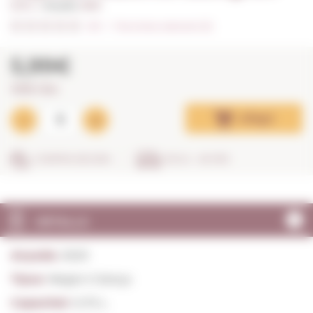
0,75 L. I
Anyada:
2023
0/5
I
Fes la teva valoració (0)
5,99€
7,99€ / litre
Afegir
COMPRA SEGURA
EN 24 - 48 HRS
DETALLS
Anyada:
2023
Tipus:
Negre Criança
Capacitat:
0,75 L.