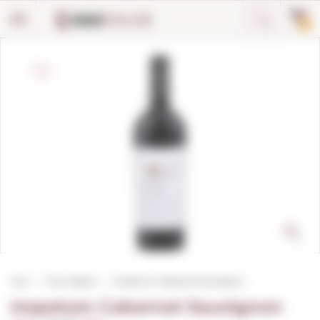
Panell de gestió de galetes
0
Inici
Vins negres
Impetum Cabernet Sauvignon
Impetum Cabernet Sauvignon