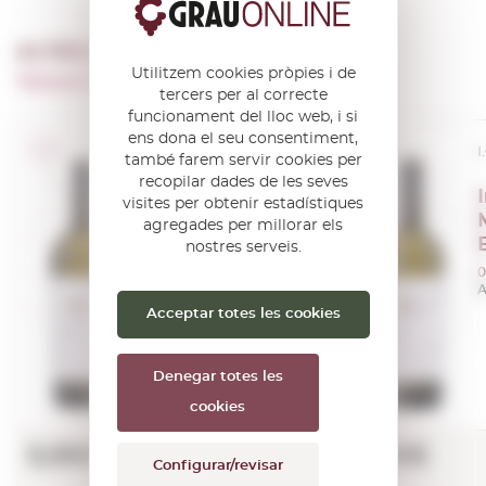
ALTRES PRODUCTES DE …
Utilitzem cookies pròpies i de
Tenuta San Giorgio
tercers per al correcte
funcionament del lloc web, i si
ens dona el seu consentiment,
I.G.T./D.O.C. Veneto
I
també farem servir cookies per
recopilar dades de les seves
Arzare
visites per obtenir estadístiques
Chardonnay
agregades per millorar els
2022
nostres serveis.
0,75 L.
0
Anyada:
2022
A
Acceptar totes les cookies
Denegar totes les
cookies
5,99€
7,99€
Configurar/revisar