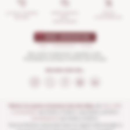
GESTIÓ
ASSEGURANÇA
LA TEVA COMPRA
D'INCIDÈNCIES
ANTI-
SEGURA
TRENCAMENT
Beu amb moderació i gaudeix més.
Prohibida la venda a menors de 18 anys
SEGUEIX-NOS EN...
Obrim la nostra vinoteca tots els dies:
de
DILLUNS
A DISSABTE
de 10:00 a 13:30 h i de 16:00 a 20:30 h
DIUMENGES
de 10:00 a 13:30 h.
Tancat festius nacionals que no siguin diumenges a