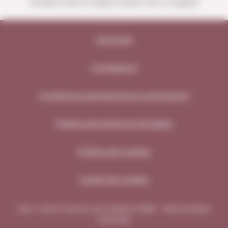
excepció del 15 d'agost (obert fins a migdia).
Avís legal
Compliance
Condicions generals de la contractació
Política de protecció de dades
Política de cookies
Gestió de cookies
Vins i Licors Grau en els medis © 2026 - Tots els drets
reservats