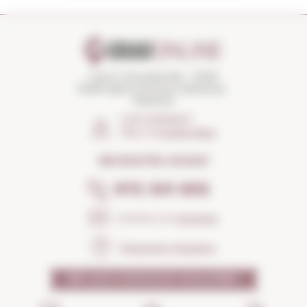
Carrer Torroella 163 · 17200
Palafrugell (Girona) Catalunya ·
Espanya
COM ARRIBAR?
Obrir el
Google Maps
NECESSITES AJUDA?
972 301 835
Envia'ns un
missatge
Preguntes freqüents
PER QUÈ CONFIAR EN NOSALTRES?