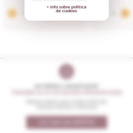
+ info sobre política
de cookies
Afegir
NO PERDIS L'OPORTUNITAT
T'AVISEM SI HI HA NOVES PROMOCIONS
Rebràs abans que ningú totes les
nostres ofertes i novetats
Vull rebre les OFERTES