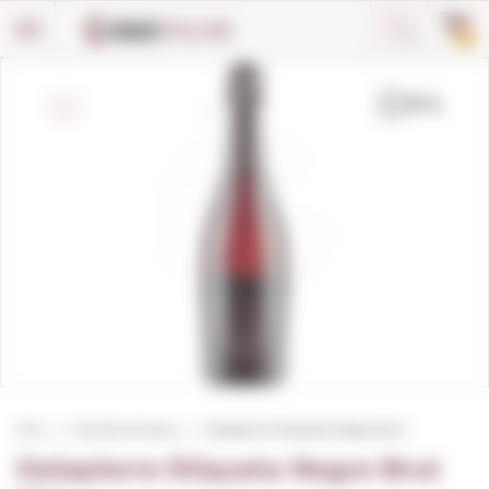
Panell de gestió de galetes
0
Inici
Vins Escumosos
Delapierre Etiqueta Negre Brut
Delapierre Etiqueta Negre Brut