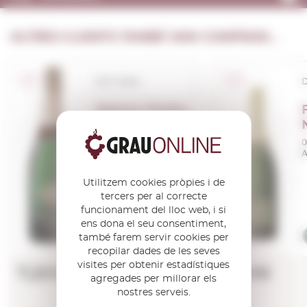
ALTRES CLIENTS TAMBÉ VAN COMPRAR...
D.O. Cava
D
Segura Viudas
Brut Reserva
0,75 L.
0
A
Utilitzem cookies pròpies i de
tercers per al correcte
funcionament del lloc web, i si
ens dona el seu consentiment,
també farem servir cookies per
recopilar dades de les seves
visites per obtenir estadístiques
7,20€
7,99€
agregades per millorar els
nostres serveis.