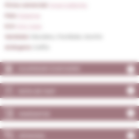
Firma comercial:
Grup Codorniu
País:
Espanya
D.O:
D.O. Cava
Varietats:
Macabeu, Parellada, Xarel·lo
Al.lèrgens:
Sulfits
CALENDARI D'ANYADES
NOTA DE TAST
MARIDATGE
OPINIONS