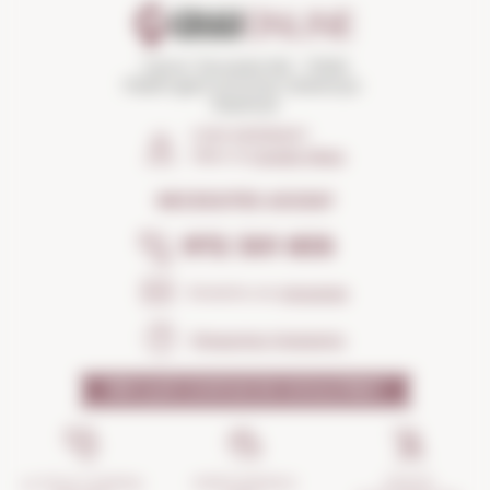
Carrer Torroella 163 · 17200
Palafrugell (Girona) Catalunya ·
Espanya
COM ARRIBAR?
Obrir el
Google Maps
NECESSITES AJUDA?
972 301 835
Envia'ns un
missatge
Preguntes freqüents
PER QUÈ CONFIAR EN NOSALTRES?
GESTIÓ
ASSEGURANÇA
LA TEVA COMPRA