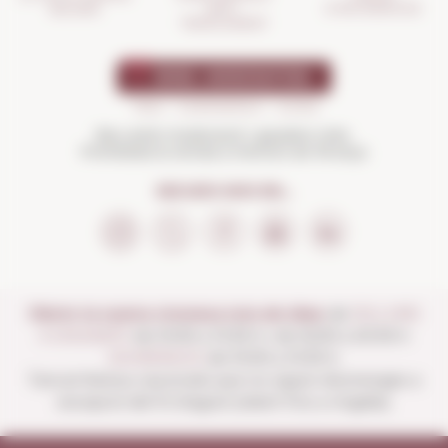
D'INCIDÈNCIES
ANTI-
SEGURA
TRENCAMENT
Beu amb moderació i gaudeix més.
Prohibida la venda a menors de 18 anys
SEGUEIX-NOS EN...
Obrim la nostra vinoteca tots els dies:
de
DILLUNS
A DISSABTE
de 10:00 a 13:30 h i de 16:00 a 20:30 h
DIUMENGES
de 10:00 a 13:30 h.
Tancat festius nacionals que no siguin diumenges a
excepció del 15 d'agost (obert fins a migdia).