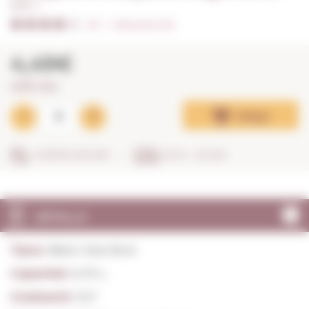
0,75 L. I
4/5
I
Valoracions (3)
4,49€
5,99€ / litre
Afegir
COMPRA SEGURA
EN 24 - 48 HRS
DETALLS
Tipus:
Blanc Jove Brut
Capacitat:
0,75 L.
Graduació:
11,5º