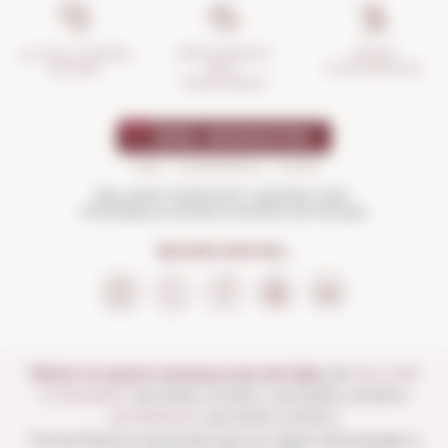
GESTIÓ
ASSEGURANÇA
LA TEVA COMPRA
D'INCIDÈNCIES
ANTI-
SEGURA
TRENCAMENT
Beu amb moderació i gaudeix més.
Prohibida la venda a menors de 18 anys
SEGUEIX-NOS EN...
Obrim la nostra vinoteca tots els dies:
de
DILLUNS
A DISSABTE
de 10:00 a 13:30 h i de 16:00 a 20:30 h
DIUMENGES
de 10:00 a 13:30 h.
Tancat festius nacionals que no siguin diumenges a