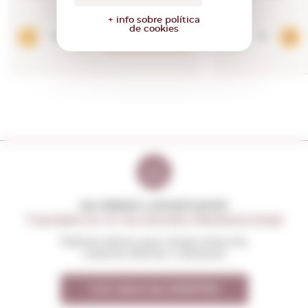
+ info sobre política
de cookies
Afegir
NO PERDIS L'OPORTUNITAT
T'AVISEM SI HI HA NOVES PROMOCIONS
Rebràs abans que ningú totes les
nostres ofertes i novetats
Vull rebre les OFERTES