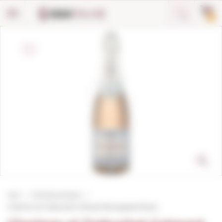
Panell de gestió de galetes
0
Inici
Vins Escumosos
Chartron et Trebuchet Crémant Bourgogne Rosat