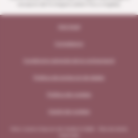
excepció del 15 d'agost (obert fins a migdia).
Avís legal
Compliance
Condicions generals de la contractació
Política de protecció de dades
Política de cookies
Gestió de cookies
Vins i Licors Grau en els medis © 2026 - Tots els drets
reservats