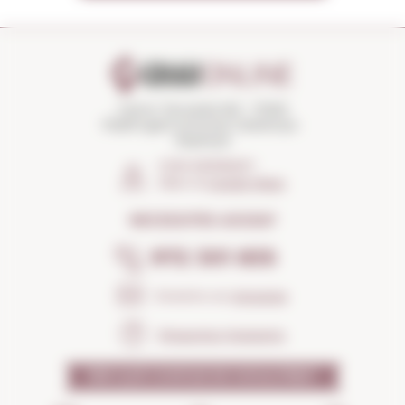
Carrer Torroella 163 · 17200
Palafrugell (Girona) Catalunya ·
Espanya
COM ARRIBAR?
Obrir el
Google Maps
NECESSITES AJUDA?
972 301 835
Envia'ns un
missatge
Preguntes freqüents
PER QUÈ CONFIAR EN NOSALTRES?