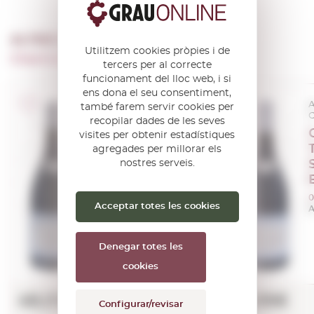
ALTRES PRODUCTES DE …
Utilitzem cookies pròpies i de
Chartron Et Trebuchet
tercers per al correcte
funcionament del lloc web, i si
ens dona el seu consentiment,
A.O.C. Bourgogne
A
també farem servir cookies per
Côte de Beaune
C
recopilar dades de les seves
Chartron et
visites per obtenir estadístiques
Trebuchet
agregades per millorar els
nostres serveis.
Pommard
2022
0,75 L.
0
Acceptar totes les cookies
Anyada:
2022
A
Denegar totes les
cookies
49,01€
30,99€
Configurar/revisar