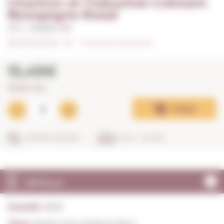
Chartron et Trebuchet Crémant
Bourgogne Rosat
0,75 L. I
Anyada:
2022
0/5
I
Fes la teva valoració (0)
15,49€
20,65€ / litre
Afegir
COMPRA SEGURA
EN 24 - 48 HRS
DETALLS
Anyada:
2022