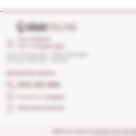
COM ARRIBAR?
Obrir el
Google Maps
Carrer Torroella 163 · 17200 Palafrugell
(Girona) Catalunya · Espanya
NECESSITES AJUDA?
972 301 835
Envia'ns un
missatge
Preguntes freqüents
Obrim la nostra vinoteca tots els di