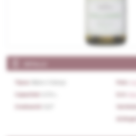
DETALLS
Tipus:
Blanc Criança
País:
Au
Capacitat:
0,75 L.
D.O:
Ne
Graduació:
12,5º
Varieta
Al.lèrg