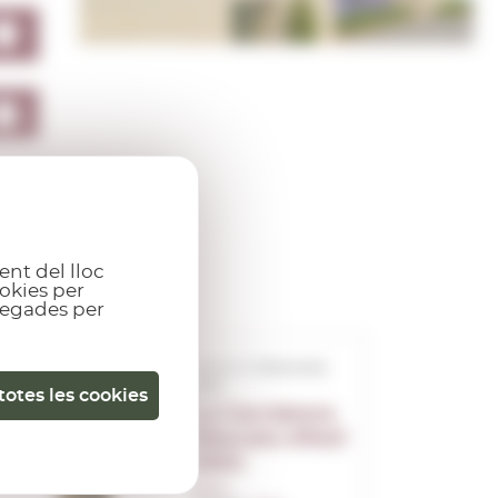
ent del lloc
okies per
gregades per
D.O.C.G. Piemonte
Asti
totes les cookies
La Cacciatora
Moscato d'Asti
2024
0,75 L.