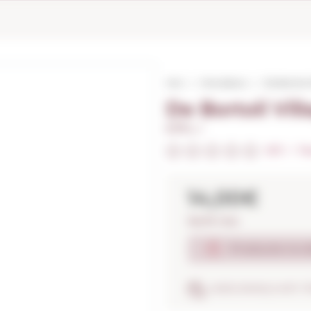
Inici
Vins blancs
De Bortoli
De Bortoli Vi
0,75 L. I
0/5
I
Fes
14,00€
18,67€ / litre
Producte no d
ASSEGURANÇA ANTI-