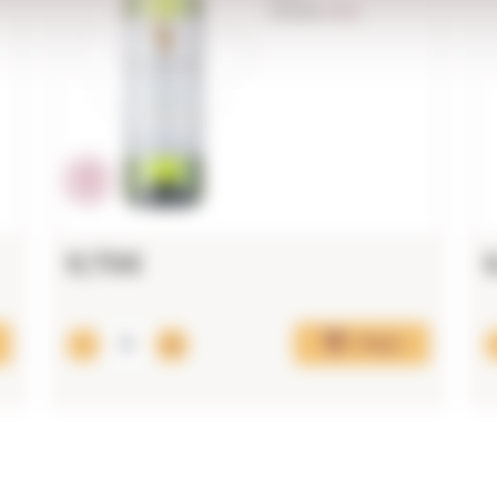
Anyada:
2023
9,75€
Afegir