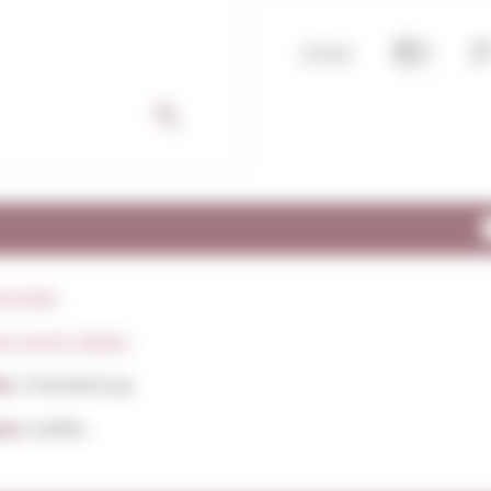
stràlia
w South Wales
ts:
Chardonnay
ens:
Sulfits