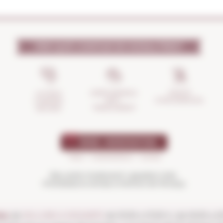
PER QUÈ CONFIAR EN NOSALTRES?
GESTIÓ
ASSEGURANÇA
LA TEVA
D'INCIDÈNCIES
ANTI-
COMPRA
TRENCAMENT
SEGURA
Beu amb moderació i gaudeix més.
Prohibida la venda a menors de 18 anys
es:
de
DILLUNS A DISSABTE
de 10:00 a 13:30 h i de 16:00 a 