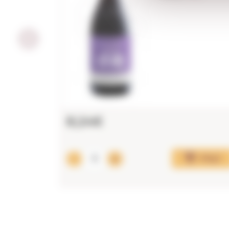
8,24€
Afegir