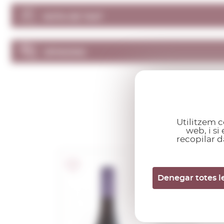
NOTA DE TAST
OPINIONS
Utilitzem c
web, i s
recopilar d
Denegar totes l
Cono Sur Pino
Noir 2022
0,75 L.
Anyada:
2022