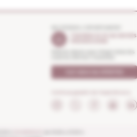
NO PERDIS L'OPORTUNITAT
T'AVISEM SI HI HA NOVES
PROMOCIONS
Rebràs abans que ningú totes les
nostres ofertes i novetats
Vull rebre les OFERTES
Continua gaudint de l'experiència a:
20:30 h
DIUMENGES
de 10:00 a 13:30 h.