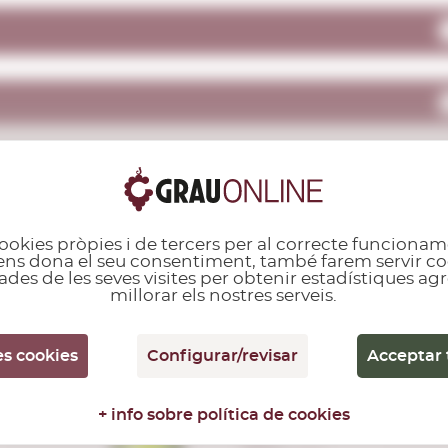
ookies pròpies i de tercers per al correcte funcionam
ALTRES CLIENTS TAMBÉ VAN COMPRAR...
i ens dona el seu consentiment, també farem servir co
ades de les seves visites per obtenir estadístiques a
millorar els nostres serveis.
W.O. Western Cape
es cookies
Configurar/revisar
Acceptar 
t
Golden Kaan
Chardonnay
+ info sobre política de cookies
2023
0,75 L.