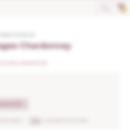
0
 Villages Chardonnay
llages Chardonnay
 la teva valoració (0)
isponible
TRENCAMENT
LLIURAMENT EN 24H/48H