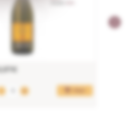
Anyada:
2024
6,97€
9,75€
Afegir