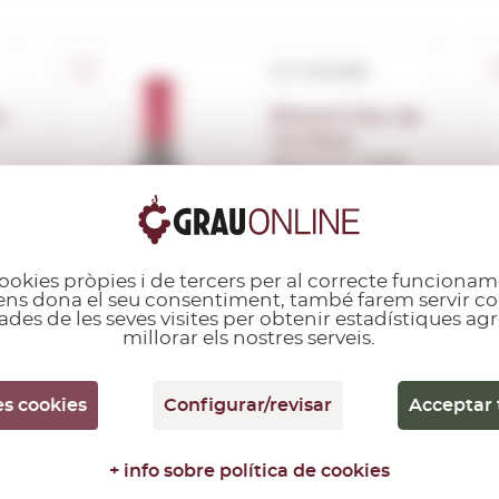
D.O. Penedès
o
Pinord Clos de
Torribas
Reserva 2018
0,75 L.
Anyada:
2018
ookies pròpies i de tercers per al correcte funcionam
i ens dona el seu consentiment, també farem servir co
ades de les seves visites per obtenir estadístiques a
millorar els nostres serveis.
es cookies
Configurar/revisar
Acceptar 
10,35€
+ info sobre política de cookies