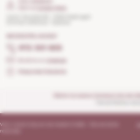
COM ARRIBAR?
Obrir el
Google Maps
Carrer Torroella 163 · 17200 Palafrugell
(Girona) Catalunya · Espanya
NECESSITES AJUDA?
972 301 835
Envia'ns un
missatge
Preguntes freqüents
Obrim la nostra vinoteca tots els di
Tancat festius nac
Vins i Licors Grau en els medis © 2026 - Tots els drets
A
reservats