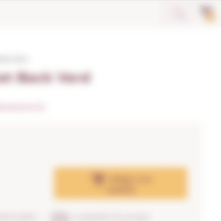
0
Back Verd
et Back Verd
oracions (1)
Afegir
a la
cistella
TRENCAMENT
LLIURAMENT EN 24H/48H