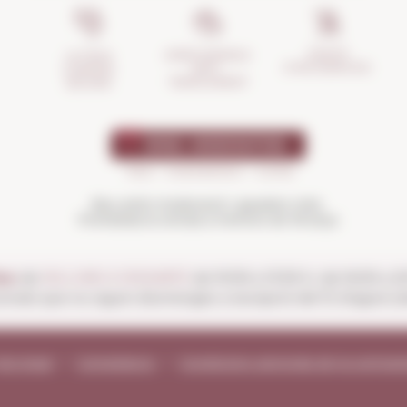
GESTIÓ
ASSEGURANÇA
LA TEVA
D'INCIDÈNCIES
ANTI-
COMPRA
TRENCAMENT
SEGURA
Beu amb moderació i gaudeix més.
Prohibida la venda a menors de 18 anys
es:
de
DILLUNS A DISSABTE
de 10:00 a 13:30 h i de 16:00 a 
ionals que no siguin diumenges a excepció del 15 d'agost (ob
vís legal
Compliance
Condicions generals de la contrac