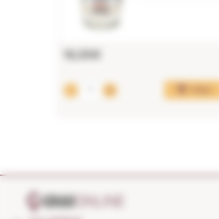
16,55€
Afegir