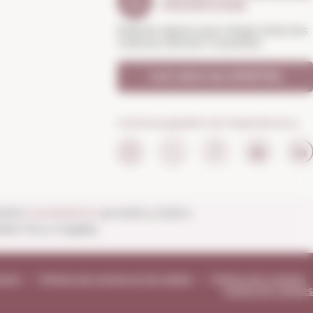
PROMOCIONS
Rebràs abans que ningú totes les
nostres ofertes i novetats
Vull rebre les OFERTES
Continua gaudint de l'experiència a:
20:30 h
DIUMENGES
de 10:00 a 13:30 h.
ert fins a migdia).
tació
Política de protecció de dades
Política de cookies
Gestió de cookies