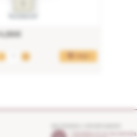
14,86€
12,11€
Afegir
NO PERDIS L'OPORTUNITAT
T'AVISEM SI HI HA NOVES