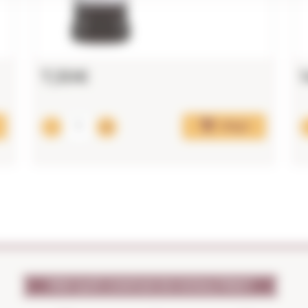
7,30€
Afegir
PER QUÈ CONFIAR EN NOSALTRES?