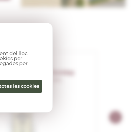
ent del lloc
okies per
gregades per
Bombay
0,70 L.
totes les cookies