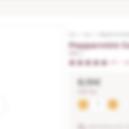
Inici
Licor
Peppermint Get 
Peppermint G
1,00 L. I
5/5
I
Val
8,19€
8,19€ / litre
ASSEGURANÇA ANTI-