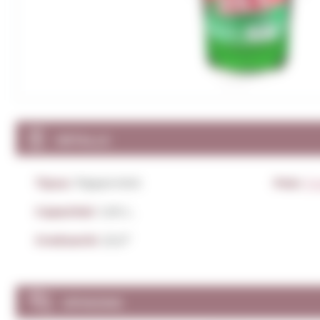
DETALLS
Tipus:
Pippermint
País:
Es
Capacitat:
1,00 L.
Graduació:
22,0º
OPINIONS