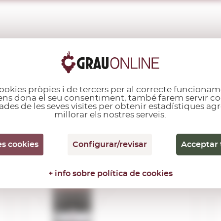
ALTRES CLIENTS TAMBÉ VAN COMPRAR...
ookies pròpies i de tercers per al correcte funcionam
i ens dona el seu consentiment, també farem servir co
ades de les seves visites per obtenir estadístiques a
millorar els nostres serveis.
Cinzano Rosso
1,00 L.
es cookies
Configurar/revisar
Acceptar 
+ info sobre política de cookies