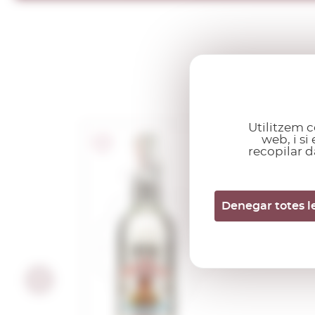
Utilitzem c
web, i s
recopilar d
Anís Miguelín
Seco
Denegar totes l
1,00 L.