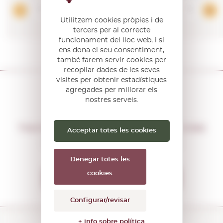
Afegir
Utilitzem cookies pròpies i de
tercers per al correcte
funcionament del lloc web, i si
ens dona el seu consentiment,
també farem servir cookies per
recopilar dades de les seves
visites per obtenir estadístiques
agregades per millorar els
nostres serveis.
NO PERDIS L'OPORTUNITAT
T'AVISEM SI HI HA NOVES PROMOCIONS
Acceptar totes les cookies
Rebràs abans que ningú totes les
nostres ofertes i novetats
Denegar totes les
cookies
Vull rebre les OFERTES
Configurar/revisar
+ info sobre política