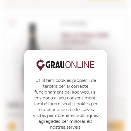
D.O. Penedès
Mas la Plana 2016
Jeroboam
3,00 L.
Anyada:
2016
Utilitzem cookies pròpies i de
tercers per al correcte
funcionament del lloc web, i si
ens dona el seu consentiment,
432,19€
també farem servir cookies per
recopilar dades de les seves
ÚLTIMES UNITATS!
visites per obtenir estadístiques
agregades per millorar els
Afegir
nostres serveis.