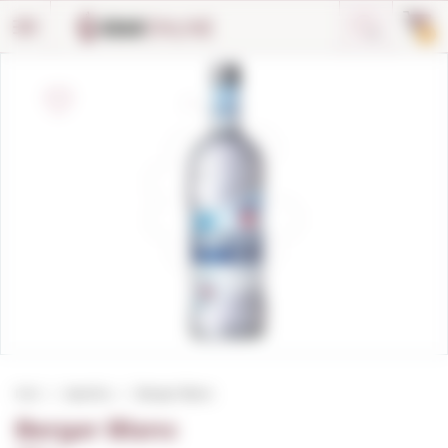
Panell de gestió de galetes
0
Inici
Aperitiu
Berger Blanc
Berger Blanc