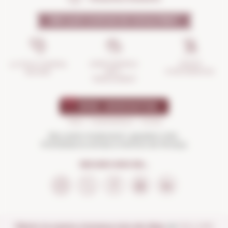
PER QUÈ CONFIAR EN NOSALTRES?
GESTIÓ
ASSEGURANÇA
LA TEVA COMPRA
D'INCIDÈNCIES
ANTI-
SEGURA
TRENCAMENT
Beu amb moderació i gaudeix més.
Prohibida la venda a menors de 18 anys
SEGUEIX-NOS EN...
Obrim la nostra vinoteca tots els dies:
de
DILLUNS