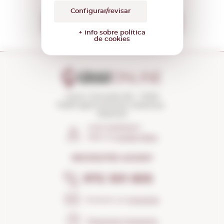
Configurar/revisar
Vull rebre les OFERTES
+ info sobre política
de cookies
Carrer Torroella 163 · 17200
Palafrugell (Girona) Catalunya ·
Espanya
COM ARRIBAR?
Obrir el
Google Maps
NECESSITES AJUDA?
972 301 835
Envia'ns un
missatge
Preguntes freqüents