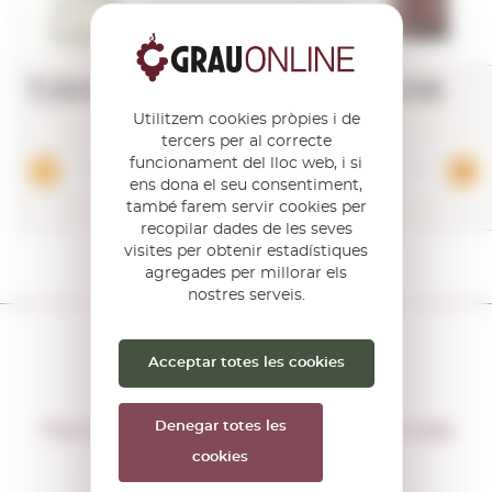
7,30€
10,35€
Utilitzem cookies pròpies i de
tercers per al correcte
funcionament del lloc web, i si
Afegir
ens dona el seu consentiment,
també farem servir cookies per
recopilar dades de les seves
visites per obtenir estadístiques
agregades per millorar els
nostres serveis.
Acceptar totes les cookies
NO PERDIS L'OPORTUNITAT
Denegar totes les
T'AVISEM SI HI HA NOVES PROMOCIONS
cookies
Rebràs abans que ningú totes les
nostres ofertes i novetats