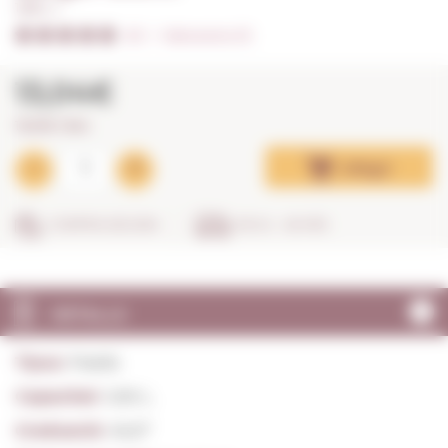
1,00 L. I
5/5
I
Valoracions (7)
13,04€
13,04€ / litre
Afegir
COMPRA SEGURA
EN 24 - 48 HRS
DETALLS
Tipus:
Pastís
Capacitat:
1,00 L.
Graduació:
45,0º