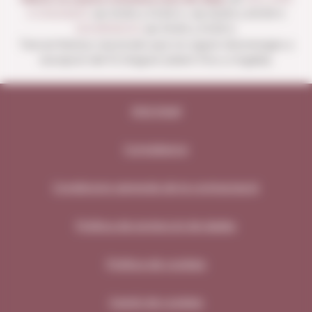
A DISSABTE
de 10:00 a 13:30 h i de 16:00 a 20:30 h
DIUMENGES
de 10:00 a 13:30 h.
Tancat festius nacionals que no siguin diumenges a
excepció del 15 d'agost (obert fins a migdia).
Avís legal
Compliance
Condicions generals de la contractació
Política de protecció de dades
Política de cookies
Gestió de cookies