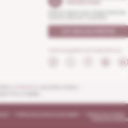
PROMOCIONS
Rebràs abans que ningú totes les
nostres ofertes i novetats
Vull rebre les OFERTES
Continua gaudint de l'experiència a:
20:30 h
DIUMENGES
de 10:00 a 13:30 h.
ert fins a migdia).
tació
Política de protecció de dades
Política de cookies
Gestió de cookies