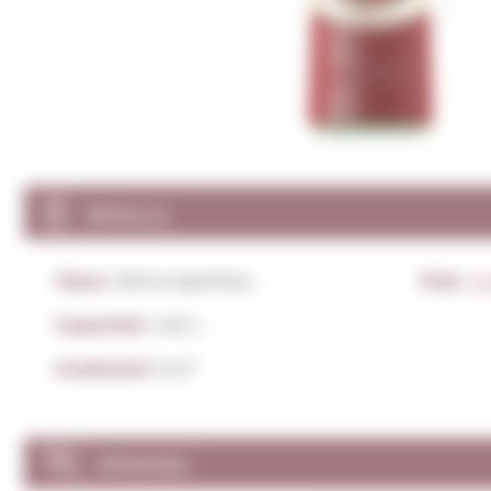
DETALLS
Tipus:
Altres Aperitius
País:
Ità
Capacitat:
1,00 L.
Graduació:
14,5º
OPINIONS