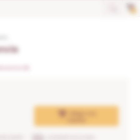
0
ncia
ncia
loracions (8)
Afegir
a la
cistella
TRENCAMENT
LLIURAMENT EN 24H/48H