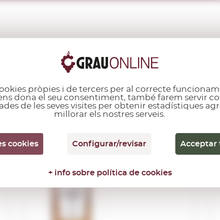
ALTRES CLIENTS TAMBÉ VAN COMPRAR...
ookies pròpies i de tercers per al correcte funcionam
i ens dona el seu consentiment, també farem servir co
ades de les seves visites per obtenir estadístiques a
millorar els nostres serveis.
o
Ricard
1,00 L.
es cookies
Configurar/revisar
Acceptar 
+ info sobre política de cookies