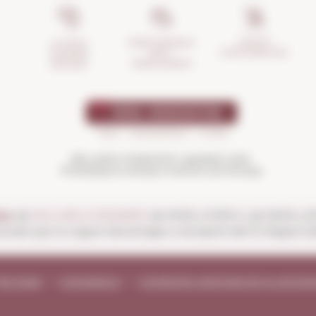
GESTIÓ
ASSEGURANÇA
LA TEVA
D'INCIDÈNCIES
ANTI-
COMPRA
TRENCAMENT
SEGURA
Beu amb moderació i gaudeix més.
Prohibida la venda a menors de 18 anys
es:
de
DILLUNS A DISSABTE
de 10:00 a 13:30 h i de 16:00 a 
ionals que no siguin diumenges a excepció del 15 d'agost (ob
vís legal
Compliance
Condicions generals de la contrac