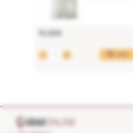
10,35€
Afegir