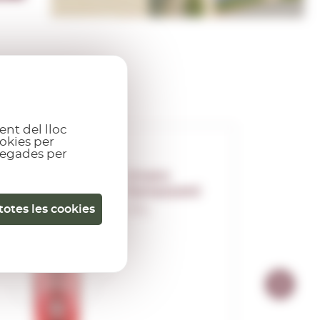
ent del lloc
okies per
gregades per
Amaro
Ramazzotti
totes les cookies
0,70 L.