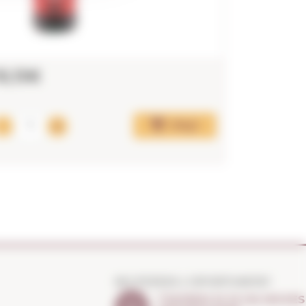
15,13€
66,55
Afegir
NO PERDIS L'OPORTUNITAT
T'AVISEM SI HI HA NOVES