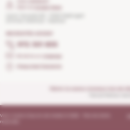
COM ARRIBAR?
Obrir el
Google Maps
Carrer Torroella 163 · 17200 Palafrugell
(Girona) Catalunya · Espanya
NECESSITES AJUDA?
972 301 835
Envia'ns un
missatge
Preguntes freqüents
Obrim la nostra vinoteca tots els di
Tancat festius nac
Vins i Licors Grau en els medis © 2026 - Tots els drets
A
reservats