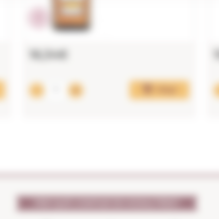
16,34€
Afegir
PER QUÈ CONFIAR EN NOSALTRES?