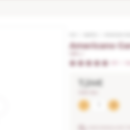
Inici
Aperitiu
Americano Ga
Americano Ga
1,00 L. I
5/5
I
Va
7,24€
7,24€ / litre
ASSEGURANÇA ANTI-