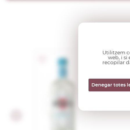
Utilitzem c
web, i s
recopilar d
Martini Bianc
1,00 L.
Denegar totes l