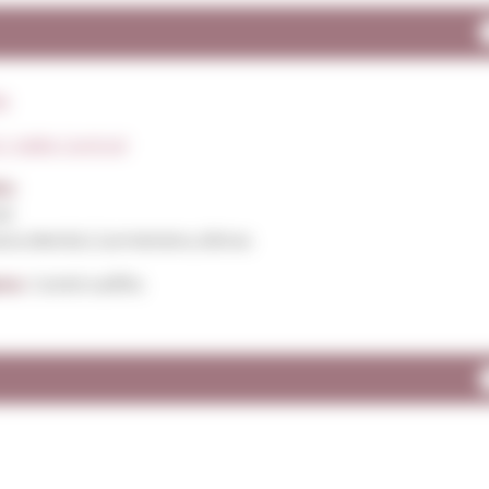
le
. Valle Central
s:
et
on,Merlot,Carménère,Altres
ens:
Conté sulfits