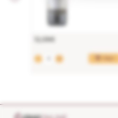
12,09€
Afegir