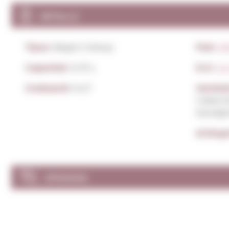
DETALLS
Tipus:
Negre Criança
País:
Xi
Capacitat:
0,75 L.
D.O:
D.O
Graduació:
14,5º
Varietat
Cabern
Sauvign
Al.lèrg
OPINIONS