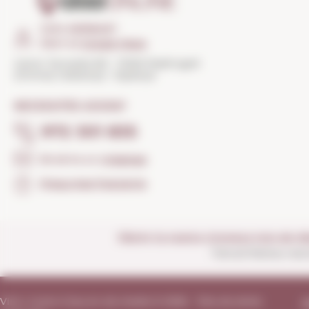
COM ARRIBAR?
Obrir el
Google Maps
Carrer Torroella 163 · 17200 Palafrugell
(Girona) Catalunya · Espanya
NECESSITES AJUDA?
972 301 835
Envia'ns un
missatge
Preguntes freqüents
Obrim la nostra vinoteca tots els di
Tancat festius nac
Vins i Licors Grau en els medis © 2026 - Tots els drets
A