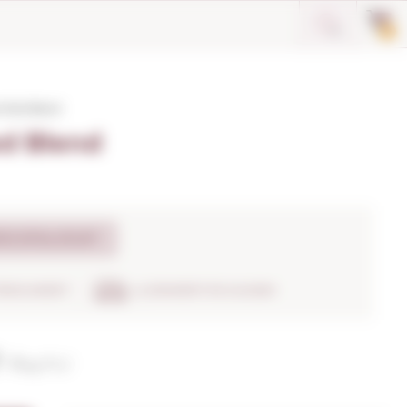
0
 Red Blend
d Blend
SCATALOGAT
TRENCAMENT
LLIURAMENT EN 24H/48H