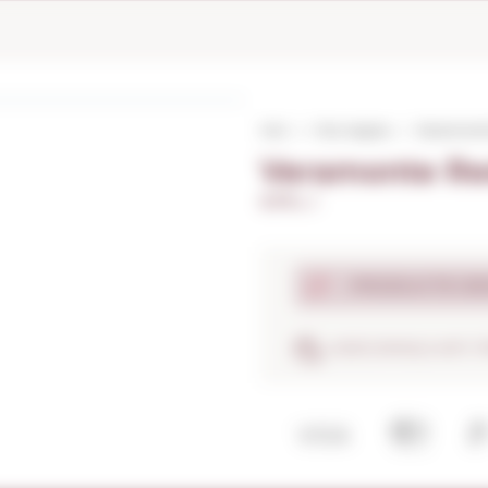
Inici
Vins negres
Veramonte
Veramonte Re
0,75 L. I
PRODUCTE DE
ASSEGURANÇA ANTI-