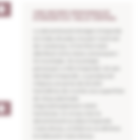
VINS NEGRES DENOMINACIÓ
D'ORIGEN D.O. VALLE CENTRAL
La denominació d'origen Empordà
es troba situada a la part nord-est
de Catalunya. El territori està
distribuït entre dues comarques i
55 municipis. 35 municipis
pertanyen a l'Alt Empordà i 20 són
del Baix Empordà. La producció
mitjana anual és de 65.000
hectolitres de vi amb una superfície
de vinya plantada
d'aproximadament 2000
hectàrees. En el seu inici la
denominació es deia Empordà-
Costa Brava, al 2006 es va eliminar
la indicació Costa Brava.