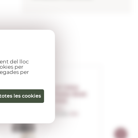
ent del lloc
okies per
gregades per
LA Cetto
Petite Sirah
totes les cookies
2022
0,75 L.
Anyada:
2022