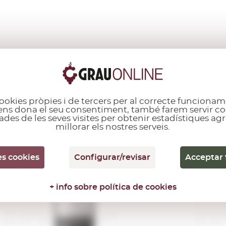
ALTRES CLIENTS TAMBÉ VAN COMPRAR...
ookies pròpies i de tercers per al correcte funcionam
i ens dona el seu consentiment, també farem servir co
ades de les seves visites per obtenir estadístiques a
D.O. Empordà
millorar els nostres serveis.
Perelada Finca
Malaveina
es cookies
Configurar/revisar
Acceptar 
2023
0,75 L.
+ info sobre política de cookies
Anyada:
2023