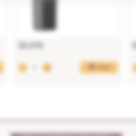
23,47€
Afegir