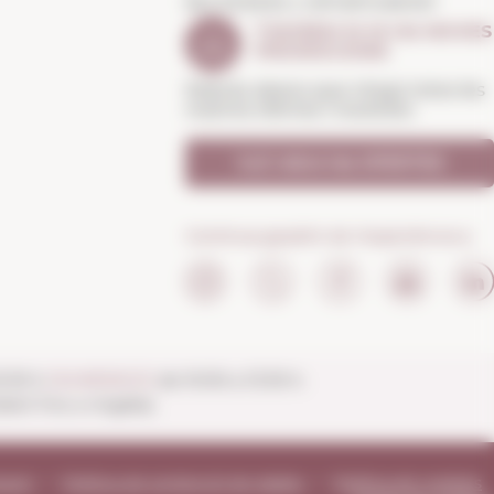
NO PERDIS L'OPORTUNITAT
T'AVISEM SI HI HA NOVES
PROMOCIONS
Rebràs abans que ningú totes les
nostres ofertes i novetats
Vull rebre les OFERTES
Continua gaudint de l'experiència a:
20:30 h
DIUMENGES
de 10:00 a 13:30 h.
ert fins a migdia).
tació
Política de protecció de dades
Política de cookies