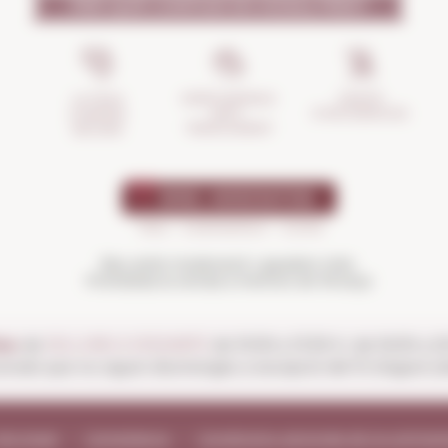
PER QUÈ CONFIAR EN NOSALTRES?
GESTIÓ
ASSEGURANÇA
LA TEVA
D'INCIDÈNCIES
ANTI-
COMPRA
TRENCAMENT
SEGURA
Beu amb moderació i gaudeix més.
Prohibida la venda a menors de 18 anys
es:
de
DILLUNS A DISSABTE
de 10:00 a 13:30 h i de 16:00 a 
ionals que no siguin diumenges a excepció del 15 d'agost (ob
vís legal
Compliance
Condicions generals de la contrac