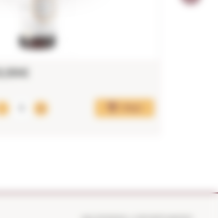
8,99€
7,47€
Afegir